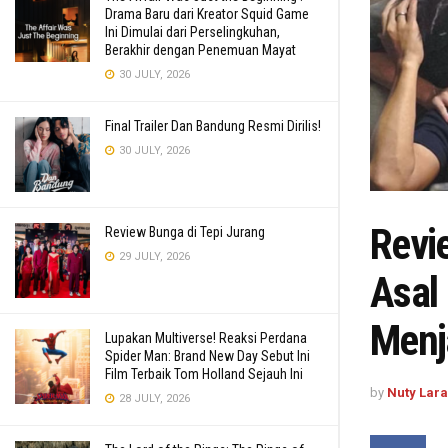
Drama Baru dari Kreator Squid Game
Ini Dimulai dari Perselingkuhan,
Berakhir dengan Penemuan Mayat
30 JULY, 2026
Final Trailer Dan Bandung Resmi Dirilis!
30 JULY, 2026
Revie
Review Bunga di Tepi Jurang
29 JULY, 2026
Asal
Menj
Lupakan Multiverse! Reaksi Perdana
Spider Man: Brand New Day Sebut Ini
Film Terbaik Tom Holland Sejauh Ini
by
Nuty Lar
28 JULY, 2026