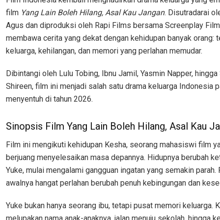
film
Yang Lain Boleh Hilang, Asal Kau Jangan
. Disutradarai o
Agus dan diproduksi oleh Rapi Films bersama Screenplay Films,
membawa cerita yang dekat dengan kehidupan banyak orang: t
keluarga, kehilangan, dan memori yang perlahan memudar.
Dibintangi oleh Lulu Tobing, Ibnu Jamil, Yasmin Napper, hingga
Shireen, film ini menjadi salah satu drama keluarga Indonesia p
menyentuh di tahun 2026.
Sinopsis Film Yang Lain Boleh Hilang, Asal Kau J
Film ini mengikuti kehidupan Kesha, seorang mahasiswi film 
berjuang menyelesaikan masa depannya. Hidupnya berubah ket
Yuke, mulai mengalami gangguan ingatan yang semakin parah.
awalnya hangat perlahan berubah penuh kebingungan dan kese
Yuke bukan hanya seorang ibu, tetapi pusat memori keluarga. Ke
melupakan nama anak-anaknya, jalan menuju sekolah, hingga k