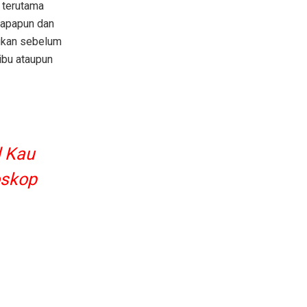
 terutama
 apapun dan
kukan sebelum
ibu ataupun
l Kau
oskop
.