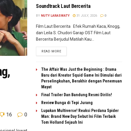
Soundtrack Laut Bercerita
BY
NUTY LARASWATY
31 JULY, 2026
0
Film Laut Bercerita Efek Rumah Kaca, Knogg,
dan Leila S. Chudori Garap OST Film Laut
Bercerita Berjudul Matilah Kau...
READ MORE
ng,
The Affair Was Just the Beginning : Drama
Baru dari Kreator Squid Game Ini Dimulai dari
Perselingkuhan, Berakhir dengan Penemuan
Mayat
Final Trailer Dan Bandung Resmi Dirilis!
Review Bunga di Tepi Jurang
Lupakan Multiverse! Reaksi Perdana Spider
16
0
Man: Brand New Day Sebut Ini Film Terbaik
Tom Holland Sejauh Ini
osional lewat