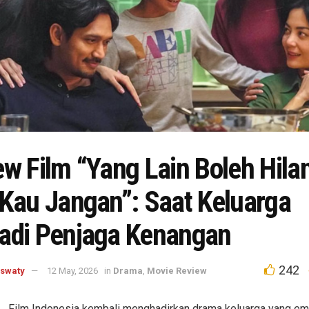
w Film “Yang Lain Boleh Hila
 Kau Jangan”: Saat Keluarga
adi Penjaga Kenangan
242
aswaty
12 May, 2026
in
Drama
,
Movie Review
Film Indonesia kembali menghadirkan drama keluarga yang em