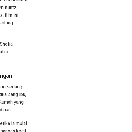
leh Kuntz
 film ini
entang
 Shofia
aling
angan
yang sedang
ika sang ibu,
 Rumah yang
dihan.
tika ia mulai
enangan kecil