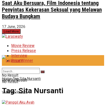
Saat Aku Bersuara, Film Indonesia tentang
Penyintas Kekerasan Seksual yang Melawan
Budaya Bungkam
17 June, 2026
Load More
Movie Review
Press Release
Interview
Prize Winner
No Result
Home
Tag
Sita Nursanti
View All Result
No Result
Tag:
Sita Nursanti
View All Result