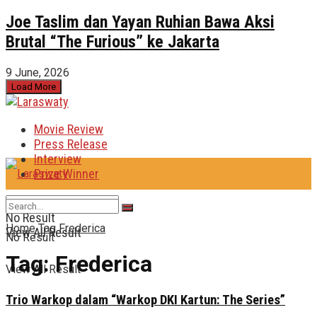
Joe Taslim dan Yayan Ruhian Bawa Aksi
Brutal “The Furious” ke Jakarta
9 June, 2026
Load More
Movie Review
Press Release
Interview
Prize Winner
No Result
Home
Tag
Frederica
View All Result
No Result
Tag:
Frederica
View All Result
Trio Warkop dalam “Warkop DKI Kartun: The Series”