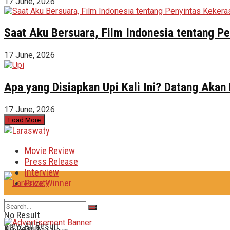
17 June, 2026
Saat Aku Bersuara, Film Indonesia tentang 
17 June, 2026
Apa yang Disiapkan Upi Kali Ini? Datang Akan
17 June, 2026
Load More
Movie Review
Press Release
Interview
Prize Winner
No Result
View All Result
No Result