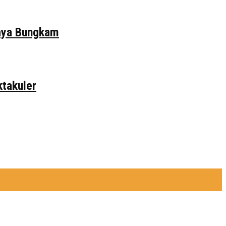
daya Bungkam
ktakuler