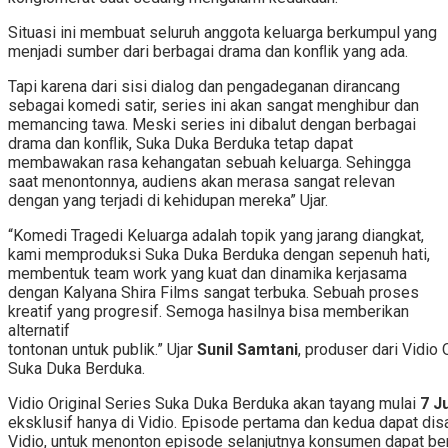
Situasi ini membuat seluruh anggota keluarga berkumpul yang
menjadi sumber dari berbagai drama dan konﬂik yang ada.
Tapi karena dari sisi dialog dan pengadeganan dirancang
sebagai komedi satir, series ini akan sangat menghibur dan
memancing tawa. Meski series ini dibalut dengan berbagai
drama dan konﬂik, Suka Duka Berduka tetap dapat
membawakan rasa kehangatan sebuah keluarga. Sehingga
saat menontonnya, audiens akan merasa sangat relevan
dengan yang terjadi di kehidupan mereka” Ujar.
“Komedi Tragedi Keluarga adalah topik yang jarang diangkat,
kami memproduksi Suka Duka Berduka dengan sepenuh hati,
membentuk team work yang kuat dan dinamika kerjasama
dengan Kalyana Shira Films sangat terbuka. Sebuah proses
kreatif yang progresif. Semoga hasilnya bisa memberikan
alternatif
tontonan untuk publik.” Ujar
Sunil Samtani
, produser dari Vidio 
Suka Duka Berduka.
Vidio Original Series Suka Duka Berduka akan tayang mulai
7 J
eksklusif hanya di Vidio. Episode pertama dan kedua dapat dis
Vidio, untuk menonton episode selanjutnya konsumen dapat be