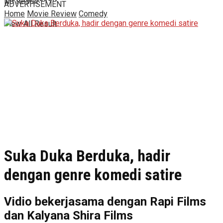
No Result
ADVERTISEMENT
Home
Movie Review
Comedy
View All Result
Suka Duka Berduka, hadir
dengan genre komedi satire
Vidio bekerjasama dengan Rapi Films
dan Kalyana Shira Films