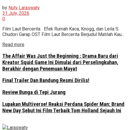
by
Nuty Laraswaty
31 July, 2026
0
Film Laut Bercerita Efek Rumah Kaca, Knogg, dan Leila S.
Chudori Garap OST Film Laut Bercerita Berjudul Matilah Kau...
Read more
The Affair Was Just the Beginning : Drama Baru dari
Kreator Squid Game Ini Dimulai dari Perselingkuhan,
Berakhir dengan Penemuan Mayat
Final Trailer Dan Bandung Resmi Dirilis!
Review Bunga di Tepi Jurang
Lupakan Multiverse! Reaksi Perdana Spider Man: Brand
New Day Sebut Ini Film Terbaik Tom Holland Sejauh Ini