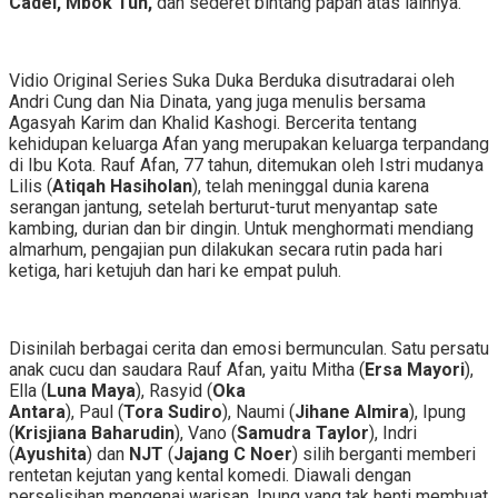
Cadel, Mbok Tun,
dan sederet bintang papan atas lainnya.
Vidio Original Series Suka Duka Berduka disutradarai oleh
Andri Cung dan Nia Dinata, yang juga menulis bersama
Agasyah Karim dan Khalid Kashogi. Bercerita tentang
kehidupan keluarga Afan yang merupakan keluarga terpandang
di Ibu Kota. Rauf Afan, 77 tahun, ditemukan oleh Istri mudanya
Lilis (
Atiqah Hasiholan
), telah meninggal dunia karena
serangan jantung, setelah berturut-turut menyantap sate
kambing, durian dan bir dingin. Untuk menghormati mendiang
almarhum, pengajian pun dilakukan secara rutin pada hari
ketiga, hari ketujuh dan hari ke empat puluh.
Disinilah berbagai cerita dan emosi bermunculan. Satu persatu
anak cucu dan saudara Rauf Afan, yaitu Mitha (
Ersa Mayori
),
Ella (
Luna Maya
), Rasyid (
Oka
Antara
), Paul (
Tora Sudiro
), Naumi (
Jihane Almira
), Ipung
(
Krisjiana Baharudin
), Vano (
Samudra Taylor
), Indri
(
Ayushita
) dan
NJT
(
Jajang C Noer
) silih berganti memberi
rentetan kejutan yang kental komedi. Diawali dengan
perselisihan mengenai warisan, Ipung yang tak henti membuat