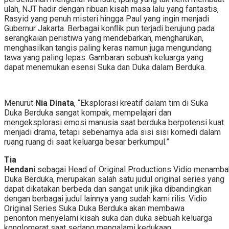
ulah, NJT hadir dengan ribuan kisah masa lalu yang fantastis,
Rasyid yang penuh misteri hingga Paul yang ingin menjadi
Gubernur Jakarta. Berbagai konﬂik pun terjadi berujung pada
serangkaian peristiwa yang mendebarkan, mengharukan,
menghasilkan tangis paling keras namun juga mengundang
tawa yang paling lepas. Gambaran sebuah keluarga yang
dapat menemukan esensi Suka dan Duka dalam Berduka.
Menurut
Nia Dinata
, “Eksplorasi kreatif dalam tim di Suka
Duka Berduka sangat kompak, mempelajari dan
mengeksplorasi emosi manusia saat berduka berpotensi kuat
menjadi drama, tetapi sebenarnya ada sisi sisi komedi dalam
ruang ruang di saat keluarga besar berkumpul.”
Tia
Hendani
sebagai Head of Original Productions Vidio menambah
Duka Berduka, merupakan salah satu judul original series yang
dapat dikatakan berbeda dan sangat unik jika dibandingkan
dengan berbagai judul lainnya yang sudah kami rilis. Vidio
Original Series Suka Duka Berduka akan membawa
penonton menyelami kisah suka dan duka sebuah keluarga
konglomerat saat sedang mengalami kedukaan.