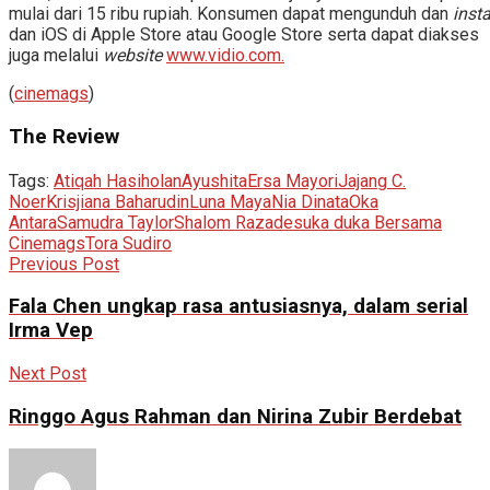
mulai dari 15 ribu rupiah. Konsumen dapat mengunduh dan
insta
dan iOS di Apple Store atau Google Store serta dapat diakses
juga melalui
website
www.vidio.com.
(
cinemags
)
The Review
Tags:
Atiqah Hasiholan
Ayushita
Ersa Mayori
Jajang C.
Noer
Krisjiana Baharudin
Luna Maya
Nia Dinata
Oka
Antara
Samudra Taylor
Shalom Razade
suka duka Bersama
Cinemags
Tora Sudiro
Previous Post
Fala Chen ungkap rasa antusiasnya, dalam serial
Irma Vep
Next Post
Ringgo Agus Rahman dan Nirina Zubir Berdebat