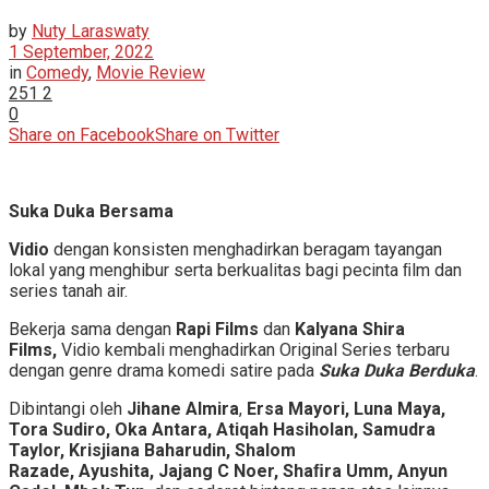
by
Nuty Laraswaty
1 September, 2022
in
Comedy
,
Movie Review
251
2
0
Share on Facebook
Share on Twitter
Suka Duka Bersama
Vidio
dengan konsisten menghadirkan beragam tayangan
lokal yang menghibur serta berkualitas bagi pecinta ﬁlm dan
series tanah air.
Bekerja sama dengan
Rapi Films
dan
Kalyana Shira
Films,
Vidio kembali menghadirkan Original Series terbaru
dengan genre drama komedi satire pada
Suka Duka Berduka
.
Dibintangi oleh
Jihane Almira
,
Ersa Mayori, Luna Maya,
Tora Sudiro, Oka Antara, Atiqah Hasiholan, Samudra
Taylor, Krisjiana Baharudin, Shalom
Razade, Ayushita, Jajang C Noer, Shaﬁra Umm, Anyun