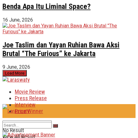
Benda Apa Itu Liminal Space?
16 June, 2026
Joe Taslim dan Yayan Ruhian Bawa Aksi
Brutal “The Furious” ke Jakarta
9 June, 2026
Load More
Movie Review
Press Release
Interview
Prize Winner
No Result
View All Result