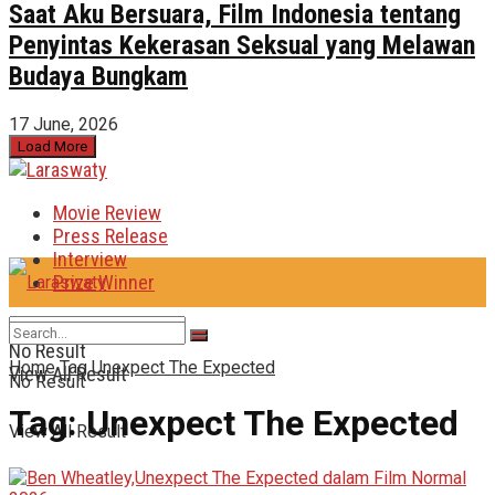
Saat Aku Bersuara, Film Indonesia tentang
Penyintas Kekerasan Seksual yang Melawan
Budaya Bungkam
17 June, 2026
Load More
Movie Review
Press Release
Interview
Prize Winner
No Result
Home
Tag
Unexpect The Expected
View All Result
No Result
Tag:
Unexpect The Expected
View All Result