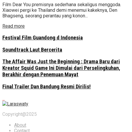
Film Dear You premisnya sederhana sekaligus menggoda.
Xiaowei pergi ke Thailand demi menemui kakeknya, Den
Bhagseng, seorang perantau yang konon...
Read more
Festival Film Guandong d Indonesia
Soundtrack Laut Bercerita
The Affair Was Just the Beginning : Drama Baru dari
Kreator Squid Game Ini Dimulai dari Perselingkuhan,
Berakhir dengan Penemuan Mayat
Final Trailer Dan Bandung Resmi Dirilis!
Copyright@2025
About
Contact