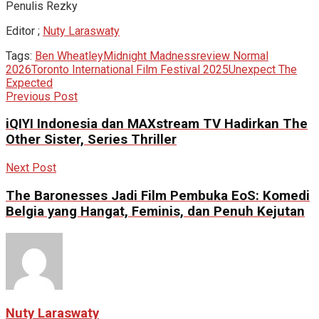
Penulis Rezky
Editor ;
Nuty Laraswaty
Tags:
Ben Wheatley
Midnight Madness
review Normal
2026
Toronto International Film Festival 2025
Unexpect The
Expected
Previous Post
iQIYI Indonesia dan MAXstream TV Hadirkan The
Other Sister, Series Thriller
Next Post
The Baronesses Jadi Film Pembuka EoS: Komedi
Belgia yang Hangat, Feminis, dan Penuh Kejutan
Nuty Laraswaty