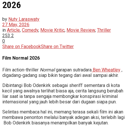
2026
by
Nuty Laraswaty
27 May, 2026
in
Article
,
Comedy
,
Movie Kritic
,
Movie Review
,
Thriller
253
2
0
Share on Facebook
Share on Twitter
Film Normal 2026
Film action-thriller
Normal
garapan sutradara
Ben Wheatley
,
digadang-gadang siap bikin tegang dari awal sampai akhir.
Dibintangi Bob Odenkirk sebagai sheriff sementara di kota
kecil yang awalnya terlihat biasa aja, cerita langsung berubah
liar saat ia tanpa sengaja membongkar konspirasi kriminal
internasional yang jauh lebih besar dari dugaan siapa pun.
Selintas membaca hal ini, memang terasa sekali film ini akan
membawa penonton melalui banyak adegan aksi, terlebih lagi
Bob Odenkirk biasanya menampilkan banyak kejutan.