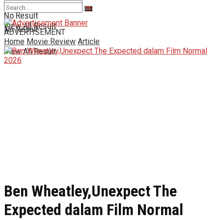
No Result
View All Result
No Result
ADVERTISEMENT
Home
Movie Review
Article
View All Result
Ben Wheatley,Unexpect The
Expected dalam Film Normal