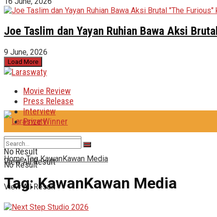
16 June, 2026
Joe Taslim dan Yayan Ruhian Bawa Aksi Brutal
9 June, 2026
Load More
Movie Review
Press Release
Interview
Prize Winner
No Result
Home
Tag
KawanKawan Media
View All Result
No Result
Tag:
KawanKawan Media
View All Result