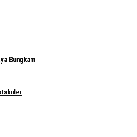
daya Bungkam
ktakuler