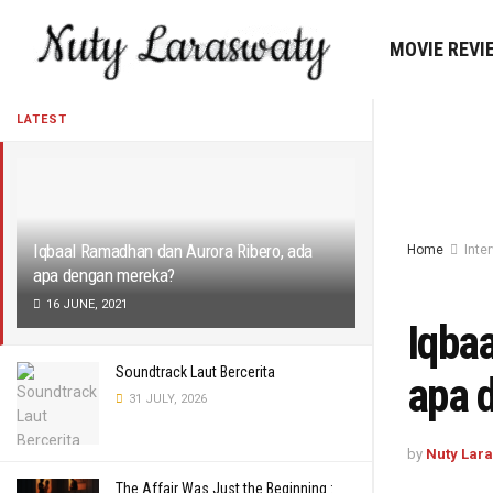
MOVIE REVI
LATEST
Iqbaal Ramadhan dan Aurora Ribero, ada
Home
Inte
apa dengan mereka?
16 JUNE, 2021
Iqba
Soundtrack Laut Bercerita
apa 
31 JULY, 2026
by
Nuty Lar
The Affair Was Just the Beginning :