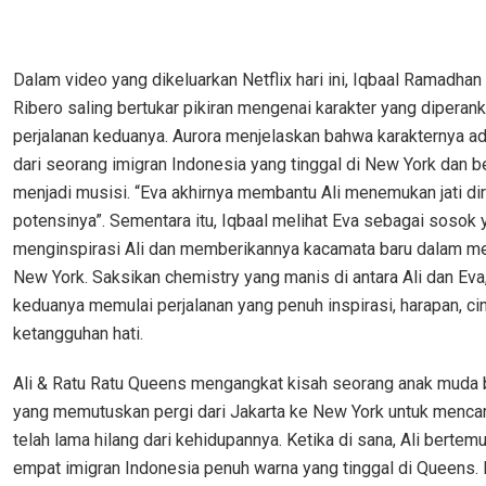
Dalam video yang dikeluarkan Netflix hari ini, Iqbaal Ramadhan
Ribero saling bertukar pikiran mengenai karakter yang diperank
perjalanan keduanya. Aurora menjelaskan bahwa karakternya ad
dari seorang imigran Indonesia yang tinggal di New York dan be
menjadi musisi. “Eva akhirnya membantu Ali menemukan jati dir
potensinya”. Sementara itu, Iqbaal melihat Eva sebagai sosok 
menginspirasi Ali dan memberikannya kacamata baru dalam 
New York. Saksikan chemistry yang manis di antara Ali dan Eva,
keduanya memulai perjalanan yang penuh inspirasi, harapan, cin
ketangguhan hati.
Ali & Ratu Ratu Queens mengangkat kisah seorang anak muda 
yang memutuskan pergi dari Jakarta ke New York untuk mencar
telah lama hilang dari kehidupannya. Ketika di sana, Ali berte
empat imigran Indonesia penuh warna yang tinggal di Queens. 