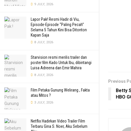
9 JULY, 2026
Lapor Pak! Resmi Hadir di Viu,
Episode-Episode “Paling Pecah”
Selama 5 Tahun Kini Bisa Ditonton
Kapan Saja
8 JULY, 2026
Starvision resmi merilis trailer dan
poster film Kado Untuk Ibu, dibintangi
Luisa Adreena dan Emir Mahira
8 JULY, 2026
Previous P
Film Petaka Gunung Welirang , Fakta
Betty 
atau Mitos ?
HBO G
3 JULY, 2026
Netflix Hadirkan Video Trailer Film
Terbaru Gina S. Noer, Aku Sebelum