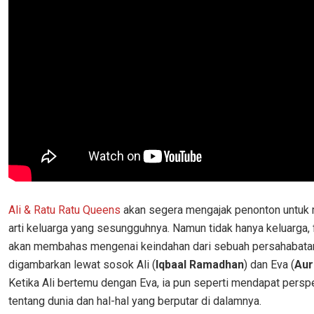
Ali & Ratu Ratu Queens
akan segera mengajak penonton untuk
arti keluarga yang sesungguhnya. Namun tidak hanya keluarga, fi
akan membahas mengenai keindahan dari sebuah persahabata
digambarkan lewat sosok Ali (
Iqbaal Ramadhan
) dan Eva (
Aur
Ketika Ali bertemu dengan Eva, ia pun seperti mendapat perspe
tentang dunia dan hal-hal yang berputar di dalamnya.