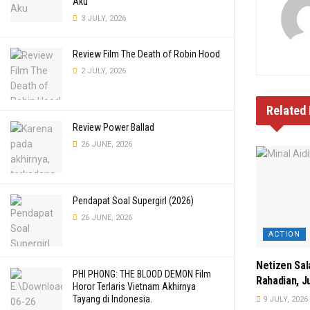
Aku
3 JULY, 2026
Review Film The Death of Robin Hood
2 JULY, 2026
Related
Review Power Ballad
26 JUNE, 2026
Pendapat Soal Supergirl (2026)
26 JUNE, 2026
ACTION
Netizen Sal
PHI PHONG: THE BLOOD DEMON Film
Rahadian, J
Horor Terlaris Vietnam Akhirnya
Tayang di Indonesia.
9 JULY, 2026