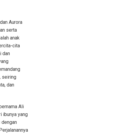
 dan Aurora
an serta
alah anak
rcita-cita
i dan
yang
memandang
 seiring
ta, dan
bernama Ali
i ibunya yang
mu dengan
Perjalanannya