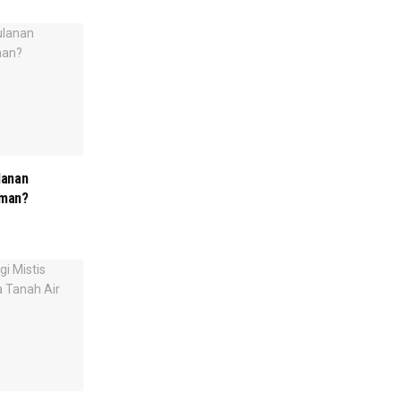
lanan
lman?