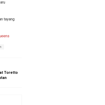
aru
an tayang
Queens
n
at Toretto
utan