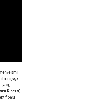
 menyelami
lm ini juga
n yang
ora Ribero
).
ktif baru