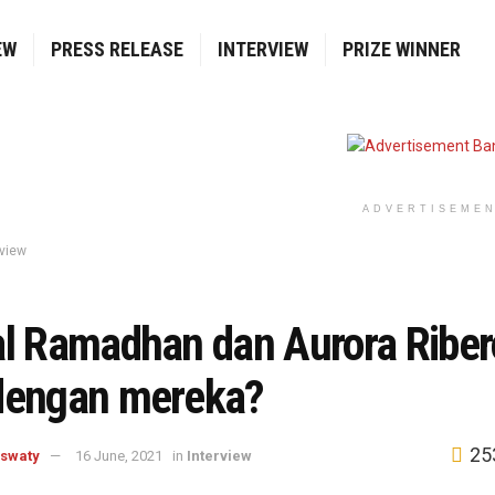
EW
PRESS RELEASE
INTERVIEW
PRIZE WINNER
ADVERTISEME
rview
al Ramadhan dan Aurora Riber
dengan mereka?
25
aswaty
16 June, 2021
in
Interview