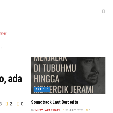
NT
o, ada
ARTICLE
Soundtrack Laut Bercerita
3
2
0
BY
NUTY LARASWATY
31 JULY, 2026
0