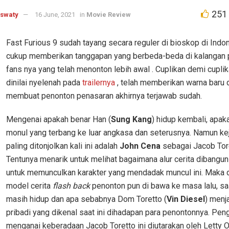
251
aswaty
16 June, 2021
in
Movie Review
Fast Furious 9 sudah tayang secara reguler di bioskop di Indon
cukup memberikan tanggapan yang berbeda-beda di kalangan 
fans nya yang telah menonton lebih awal . Cuplikan demi cupli
dinilai nyelenah pada
trailernya
, telah memberikan warna baru 
membuat penonton penasaran akhirnya terjawab sudah.
Mengenai apakah benar Han (
Sung Kang
) hidup kembali, apak
monul yang terbang ke luar angkasa dan seterusnya. Namun ke
paling ditonjolkan kali ini adalah
John Cena
sebagai Jacob Tore
Tentunya menarik untuk melihat bagaimana alur cerita dibangun 
untuk memunculkan karakter yang mendadak muncul ini. Maka
model cerita
flash back
penonton pun di bawa ke masa lalu, s
masih hidup dan apa sebabnya Dom Toretto (
Vin Diesel
) menj
pribadi yang dikenal saat ini dihadapan para penontonnya. Pen
menganai keberadaan Jacob Toretto ini diutarakan oleh Letty O