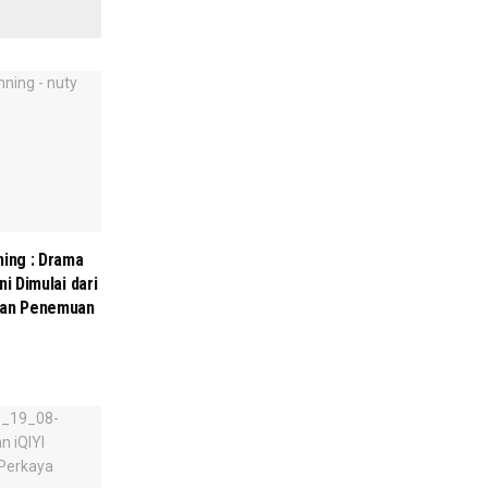
ning : Drama
i Dimulai dari
ngan Penemuan