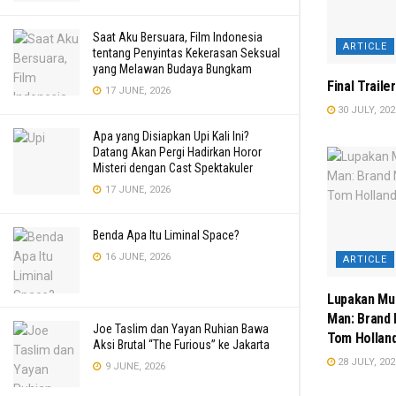
Saat Aku Bersuara, Film Indonesia
ARTICLE
tentang Penyintas Kekerasan Seksual
yang Melawan Budaya Bungkam
Final Traile
17 JUNE, 2026
30 JULY, 202
Apa yang Disiapkan Upi Kali Ini?
Datang Akan Pergi Hadirkan Horor
Misteri dengan Cast Spektakuler
17 JUNE, 2026
Benda Apa Itu Liminal Space?
16 JUNE, 2026
ARTICLE
Lupakan Mul
Man: Brand 
Joe Taslim dan Yayan Ruhian Bawa
Tom Holland
Aksi Brutal “The Furious” ke Jakarta
28 JULY, 202
9 JUNE, 2026