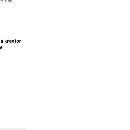
 Mirren
ma kreator
he