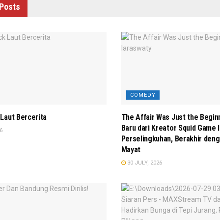
Posts
COMEDY
Laut Bercerita
The Affair Was Just the Begin
Baru dari Kreator Squid Game In
6
Perselingkuhan, Berakhir de
Mayat
30 JULY, 2026