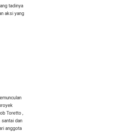
ang tadinya
n aksi yang
 pemunculan
proyek
ob Toretto ,
 santai dan
ari anggota