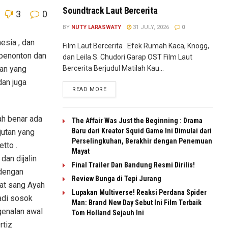
Soundtrack Laut Bercerita
3
0
BY
NUTY LARASWATY
31 JULY, 2026
0
esia , dan
Film Laut Bercerita Efek Rumah Kaca, Knogg,
penonton dan
dan Leila S. Chudori Garap OST Film Laut
Bercerita Berjudul Matilah Kau...
kan yang
dan juga
READ MORE
ah benar ada
The Affair Was Just the Beginning : Drama
Baru dari Kreator Squid Game Ini Dimulai dari
jutan yang
Perselingkuhan, Berakhir dengan Penemuan
tto .
Mayat
dan dijalin
Final Trailer Dan Bandung Resmi Dirilis!
 dengan
Review Bunga di Tepi Jurang
aat sang Ayah
Lupakan Multiverse! Reaksi Perdana Spider
adi sosok
Man: Brand New Day Sebut Ini Film Terbaik
genalan awal
Tom Holland Sejauh Ini
rtiz