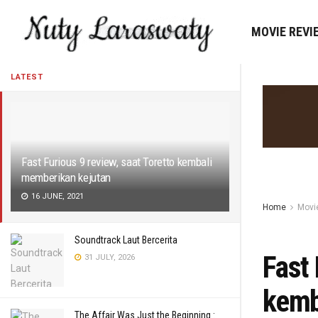
MOVIE REVI
LATEST
Fast Furious 9 review, saat Toretto kembali
memberikan kejutan
16 JUNE, 2021
Home
Movi
Soundtrack Laut Bercerita
Fast 
31 JULY, 2026
kemb
The Affair Was Just the Beginning :