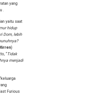
ratan yang
u .
ian yaitu saat
mur hidup
ri Dom, lebih
mbunuhnya?
Mirren
)
to, “
Tidak
ahnya menjadi
“keluarga
yang
Fast Furious