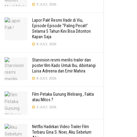
9 JULY, 2026
Lapor Pak! Resmi Hadir di Viu,
Episode-Episode “Paling Pecah”
Selama 5 Tahun Kini Bisa Ditonton
Kapan Saja
8 JULY, 2026
Starvision resmi merilis trailer dan
poster film Kado Untuk Ibu, dibintangi
Luisa Adreena dan Emir Mahira
8 JULY, 2026
Film Petaka Gunung Welirang , Fakta
atau Mitos ?
3 JULY, 2026
Netflix Hadirkan Video Trailer Film
Terbaru Gina S. Noer, Aku Sebelum