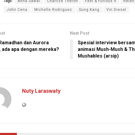
Tags:
Anna Sawai
Charlize Theron
Fast & Furious 9
Helen
John Cena
Michelle Rodriguez
Sung Kang
Vin Diesel
ost
Next Post
 Ramadhan dan Aurora
Spesial interview bersa
, ada apa dengan mereka?
animasi Mush-Mush & T
Mushables (arsip)
Nuty Laraswaty