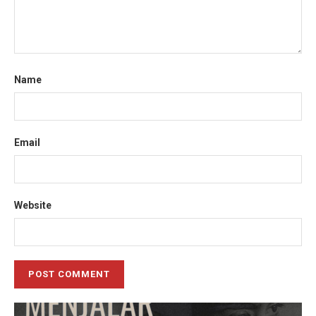
Name
Email
Website