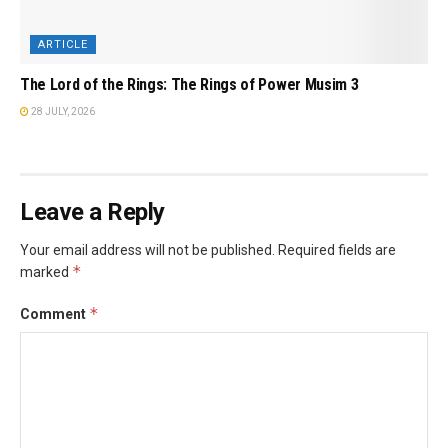
ARTICLE
The Lord of the Rings: The Rings of Power Musim 3
28 JULY, 2026
Leave a Reply
Your email address will not be published.
Required fields are
*
marked
*
Comment