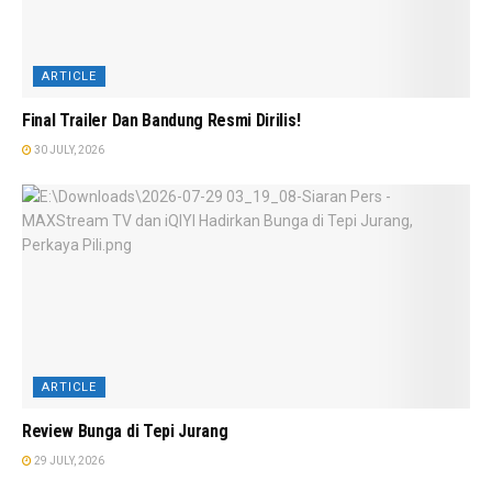
ARTICLE
Final Trailer Dan Bandung Resmi Dirilis!
30 JULY, 2026
ARTICLE
Review Bunga di Tepi Jurang
29 JULY, 2026