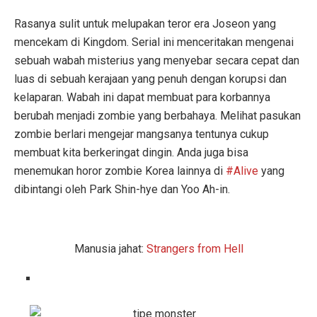
Rasanya sulit untuk melupakan teror era Joseon yang
mencekam di Kingdom. Serial ini menceritakan mengenai
sebuah wabah misterius yang menyebar secara cepat dan
luas di sebuah kerajaan yang penuh dengan korupsi dan
kelaparan. Wabah ini dapat membuat para korbannya
berubah menjadi zombie yang berbahaya. Melihat pasukan
zombie berlari mengejar mangsanya tentunya cukup
membuat kita berkeringat dingin. Anda juga bisa
menemukan horor zombie Korea lainnya di
#Alive
yang
dibintangi oleh Park Shin-hye dan Yoo Ah-in.
Manusia jahat:
Strangers from Hell