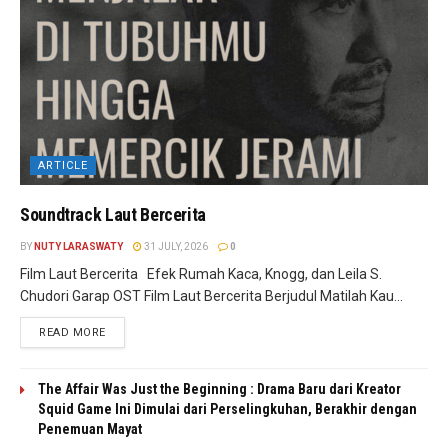
ARTICLE
Soundtrack Laut Bercerita
BY
NUTY LARASWATY
31 JULY, 2026
0
Film Laut Bercerita Efek Rumah Kaca, Knogg, dan Leila S.
Chudori Garap OST Film Laut Bercerita Berjudul Matilah Kau...
READ MORE
The Affair Was Just the Beginning : Drama Baru dari Kreator
Squid Game Ini Dimulai dari Perselingkuhan, Berakhir dengan
Penemuan Mayat