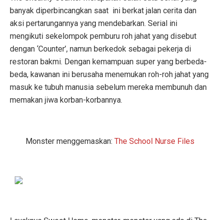
banyak diperbincangkan saat ini berkat jalan cerita dan
aksi pertarungannya yang mendebarkan. Serial ini
mengikuti sekelompok pemburu roh jahat yang disebut
dengan ‘Counter’, namun berkedok sebagai pekerja di
restoran bakmi. Dengan kemampuan super yang berbeda-
beda, kawanan ini berusaha menemukan roh-roh jahat yang
masuk ke tubuh manusia sebelum mereka membunuh dan
memakan jiwa korban-korbannya.
Monster menggemaskan:
The School Nurse Files