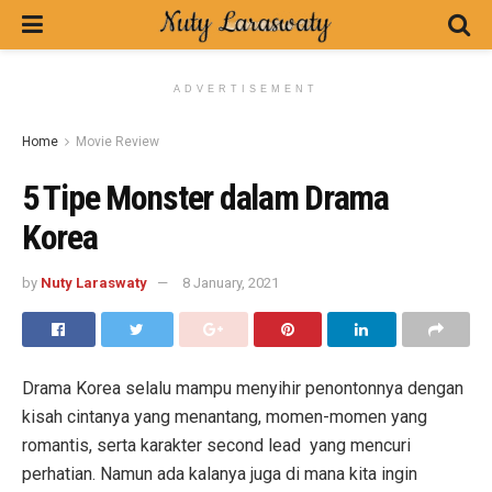
ADVERTISEMENT
Home
Movie Review
5 Tipe Monster dalam Drama
Korea
by
Nuty Laraswaty
8 January, 2021
Drama Korea selalu mampu menyihir penontonnya dengan
kisah cintanya yang menantang, momen-momen yang
romantis, serta karakter second lead yang mencuri
perhatian. Namun ada kalanya juga di mana kita ingin