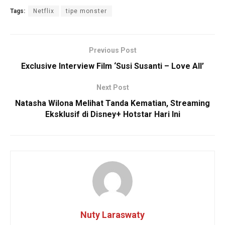
Tags:
Netflix
tipe monster
Previous Post
Exclusive Interview Film ‘Susi Susanti – Love All’
Next Post
Natasha Wilona Melihat Tanda Kematian, Streaming
Eksklusif di Disney+ Hotstar Hari Ini
Nuty Laraswaty