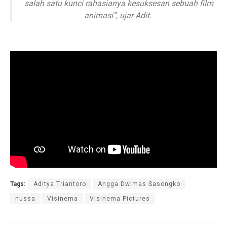
salah satu kunci rahasianya kesuksesan sebuah film
animasi
”, ujar Adit.
Tags:
Aditya Triantoro
Angga Dwimas Sasongko
nussa
Visinema
Visinema Pictures