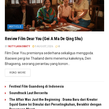
ARTICLE
Review Film Dear You (Gei A Ma De Qing Shu)
BY
NUTY LARASWATY
9 AUGUST, 2026
0
Film Dear You premisnya sederhana sekaligus menggoda.
Xiaowei pergi ke Thailand demi menemui kakeknya, Den
Bhagseng, seorang perantau yang konon...
READ MORE
Festival Film Guandong di Indonesia
Soundtrack Laut Bercerita
The Affair Was Just the Beginning : Drama Baru dari Kreator
Squid Game Ini Dimulai dari Perselingkuhan, Berakhir dengan