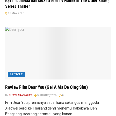
iQIYI Indonesia dan MAXstream TV Hadirkan The Other Sister,
Series Thriller
25 MAY, 2026
ARTICLE
Review Film Dear You (Gei A Ma De Qing Shu)
BY
NUTY LARASWATY
9 AUGUST, 2026
0
Film Dear You premisnya sederhana sekaligus menggoda.
Xiaowei pergi ke Thailand demi menemui kakeknya, Den
Bhagseng, seorang perantau yang konon...