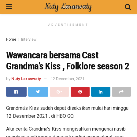
ADVERTISEMENT
Home
Interview
Wawancara bersama Cast
Grandma’s Kiss , Folklore season 2
by
Nuty Laraswaty
12 December, 2021
Grandma’s Kiss sudah dapat disaksikan mulai hari minggu
12 Desember 2021 , di HBO GO.
Alur cerita Grandma’s Kiss mengisahkan mengenai nasib
penghuni panti jompo dengan kondisi supranatural yang