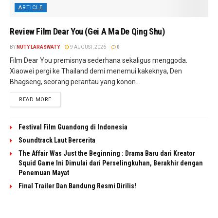
ARTICLE
Review Film Dear You (Gei A Ma De Qing Shu)
BY
NUTY LARASWATY
9 AUGUST, 2026
0
Film Dear You premisnya sederhana sekaligus menggoda.
Xiaowei pergi ke Thailand demi menemui kakeknya, Den
Bhagseng, seorang perantau yang konon...
READ MORE
Festival Film Guandong di Indonesia
Soundtrack Laut Bercerita
The Affair Was Just the Beginning : Drama Baru dari Kreator
Squid Game Ini Dimulai dari Perselingkuhan, Berakhir dengan
Penemuan Mayat
Final Trailer Dan Bandung Resmi Dirilis!