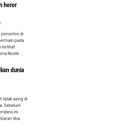
n horor
0
 penonton di
g bermain pada
 terlihat
a Nicole ...
ikan dunia
 tidak asing di
ia. Sebelum
ndaris ini
ebaran tiba.