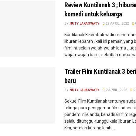
Review Kuntilanak 3 ; hibura
komedi untuk keluarga
BY
NUTY LARASWATY
29 APRIL, 2022
Kuntilanak 3 kembali hadir menemani
liburan lebaran , kali ini pemain yan
film ini, selain wajah-wajah lama , juga
wajah-wajah baru , sebutlah nama-nam
Trailer Film Kuntilanak 3 ber
baru
BY
NUTY LARASWATY
2 APRIL, 2022
0
Sekuel Film Kuntilanak tentunya sudah
telinga para penggemar film Indones
pandemi melanda, kehadiran film lege
selalu ditunggu-tunggu kala liburan L
Kini, setelah kurang lebih ...