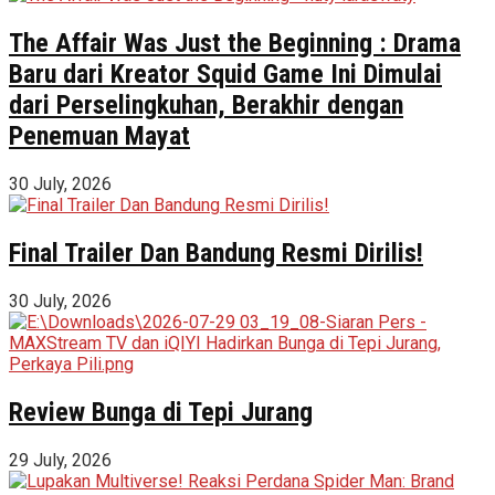
The Affair Was Just the Beginning : Drama
Baru dari Kreator Squid Game Ini Dimulai
dari Perselingkuhan, Berakhir dengan
Penemuan Mayat
30 July, 2026
Final Trailer Dan Bandung Resmi Dirilis!
30 July, 2026
Review Bunga di Tepi Jurang
29 July, 2026