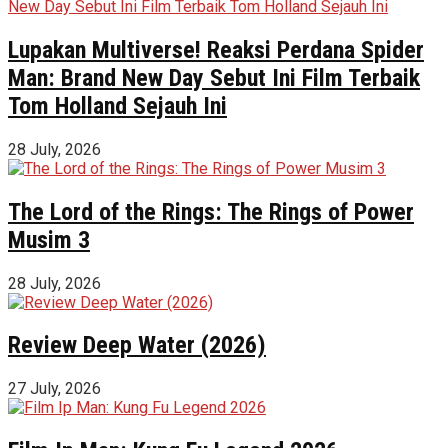
Lupakan Multiverse! Reaksi Perdana Spider
Man: Brand New Day Sebut Ini Film Terbaik
Tom Holland Sejauh Ini
28 July, 2026
The Lord of the Rings: The Rings of Power
Musim 3
28 July, 2026
Review Deep Water (2026)
27 July, 2026