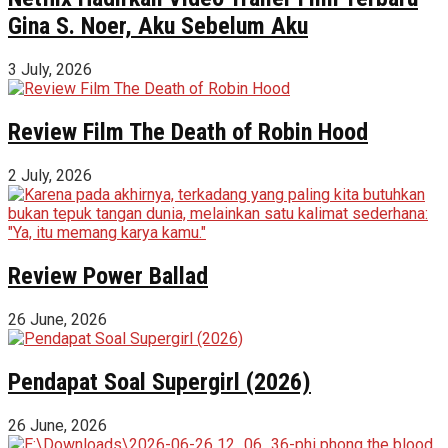
Gina S. Noer, Aku Sebelum Aku
3 July, 2026
Review Film The Death of Robin Hood
2 July, 2026
Review Power Ballad
26 June, 2026
Pendapat Soal Supergirl (2026)
26 June, 2026