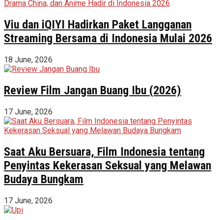
Viu dan iQIYI Hadirkan Paket Langganan
Streaming Bersama di Indonesia Mulai 2026
18 June, 2026
Review Film Jangan Buang Ibu (2026)
17 June, 2026
Saat Aku Bersuara, Film Indonesia tentang
Penyintas Kekerasan Seksual yang Melawan
Budaya Bungkam
17 June, 2026