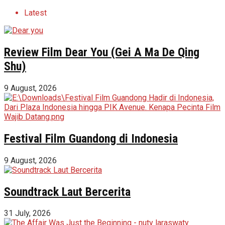
Latest
Review Film Dear You (Gei A Ma De Qing
Shu)
9 August, 2026
Festival Film Guandong di Indonesia
9 August, 2026
Soundtrack Laut Bercerita
31 July, 2026