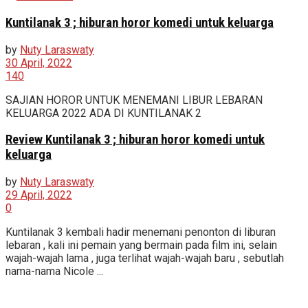
Kuntilanak 3 ; hiburan horor komedi untuk keluarga
by
Nuty Laraswaty
30 April, 2022
140
SAJIAN HOROR UNTUK MENEMANI LIBUR LEBARAN
KELUARGA 2022 ADA DI KUNTILANAK 2
Review Kuntilanak 3 ; hiburan horor komedi untuk
keluarga
by
Nuty Laraswaty
29 April, 2022
0
Kuntilanak 3 kembali hadir menemani penonton di liburan
lebaran , kali ini pemain yang bermain pada film ini, selain
wajah-wajah lama , juga terlihat wajah-wajah baru , sebutlah
nama-nama Nicole ...