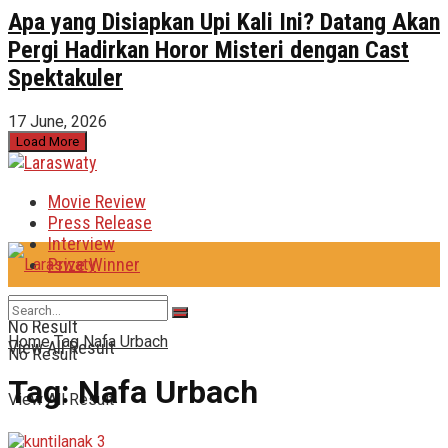
Apa yang Disiapkan Upi Kali Ini? Datang Akan
Pergi Hadirkan Horor Misteri dengan Cast
Spektakuler
17 June, 2026
Load More
Movie Review
Press Release
Interview
Prize Winner
No Result
Home
Tag
Nafa Urbach
View All Result
No Result
Tag:
Nafa Urbach
View All Result