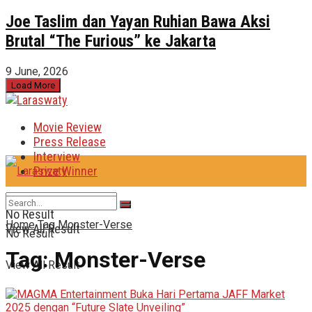
Joe Taslim dan Yayan Ruhian Bawa Aksi
Brutal “The Furious” ke Jakarta
9 June, 2026
Load More
Movie Review
Press Release
Interview
Prize Winner
No Result
Home
Tag
Monster-Verse
View All Result
No Result
Tag:
Monster-Verse
View All Result