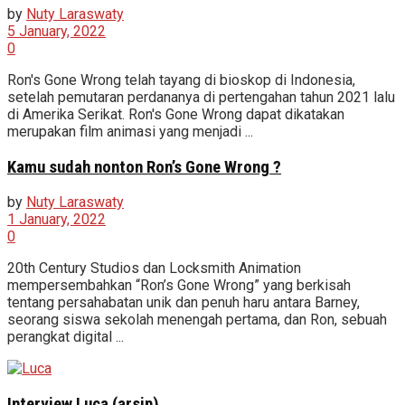
by
Nuty Laraswaty
5 January, 2022
0
Ron's Gone Wrong telah tayang di bioskop di Indonesia,
setelah pemutaran perdananya di pertengahan tahun 2021 lalu
di Amerika Serikat. Ron's Gone Wrong dapat dikatakan
merupakan film animasi yang menjadi ...
Kamu sudah nonton Ron’s Gone Wrong ?
by
Nuty Laraswaty
1 January, 2022
0
20th Century Studios dan Locksmith Animation
mempersembahkan “Ron’s Gone Wrong” yang berkisah
tentang persahabatan unik dan penuh haru antara Barney,
seorang siswa sekolah menengah pertama, dan Ron, sebuah
perangkat digital ...
Interview Luca (arsip)