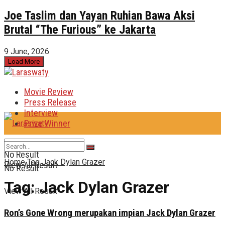
Joe Taslim dan Yayan Ruhian Bawa Aksi
Brutal “The Furious” ke Jakarta
9 June, 2026
Load More
Movie Review
Press Release
Interview
Prize Winner
No Result
Home
Tag
Jack Dylan Grazer
View All Result
No Result
Tag:
Jack Dylan Grazer
View All Result
Ron’s Gone Wrong merupakan impian Jack Dylan Grazer