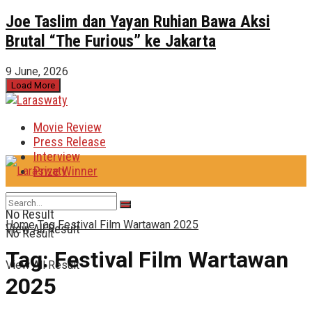
Joe Taslim dan Yayan Ruhian Bawa Aksi
Brutal “The Furious” ke Jakarta
9 June, 2026
Load More
Movie Review
Press Release
Interview
Prize Winner
No Result
Home
Tag
Festival Film Wartawan 2025
View All Result
No Result
Tag:
Festival Film Wartawan
View All Result
2025