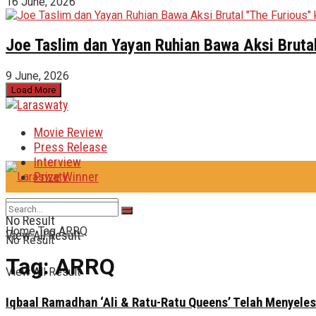
16 June, 2026
Joe Taslim dan Yayan Ruhian Bawa Aksi Brutal
9 June, 2026
Load More
Movie Review
Press Release
Interview
Prize Winner
No Result
Home
Tag
ARRQ
View All Result
No Result
Tag:
ARRQ
View All Result
Iqbaal Ramadhan ‘Ali & Ratu-Ratu Queens’ Telah Menyeles