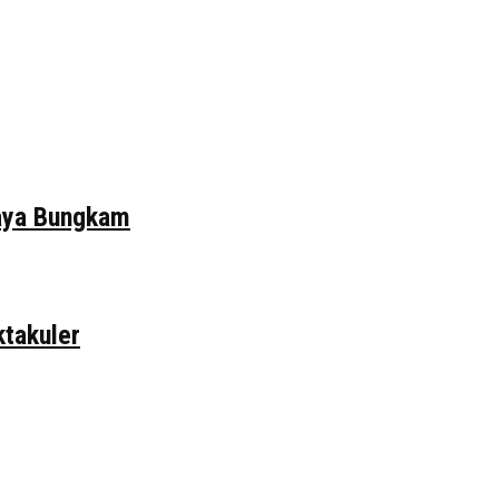
daya Bungkam
ktakuler