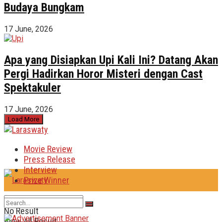
Budaya Bungkam
17 June, 2026
Apa yang Disiapkan Upi Kali Ini? Datang Akan
Pergi Hadirkan Horor Misteri dengan Cast
Spektakuler
17 June, 2026
Load More
Movie Review
Press Release
Interview
Prize Winner
No Result
View All Result