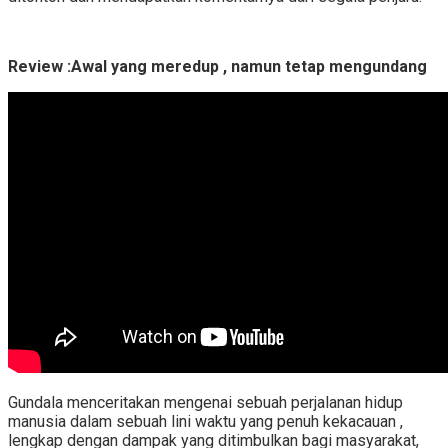
Review :Awal yang meredup , namun tetap mengundang
Gundala menceritakan mengenai sebuah perjalanan hidup
manusia dalam sebuah lini waktu yang penuh kekacauan ,
lengkap dengan dampak yang ditimbulkan bagi masyarakat,