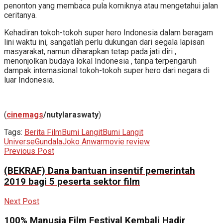
penonton yang membaca pula komiknya atau mengetahui jalan
ceritanya.
Kehadiran tokoh-tokoh super hero Indonesia dalam beragam
lini waktu ini, sangatlah perlu dukungan dari segala lapisan
masyarakat, namun diharapkan tetap pada jati diri ,
menonjolkan budaya lokal Indonesia , tanpa terpengaruh
dampak internasional tokoh-tokoh super hero dari negara di
luar Indonesia.
(
cinemags
/nutylaraswaty
)
Tags:
Berita Film
Bumi Langit
Bumi Langit
Universe
Gundala
Joko Anwar
movie review
Previous Post
(BEKRAF) Dana bantuan insentif pemerintah
2019 bagi 5 peserta sektor film
Next Post
100% Manusia Film Festival Kembali Hadir