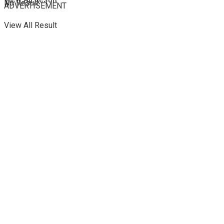
No Result
ADVERTISEMENT
View All Result