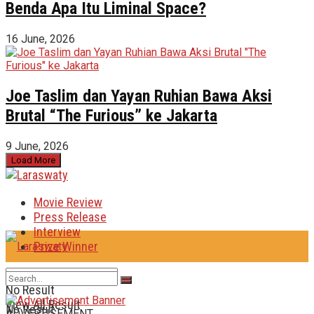
Benda Apa Itu Liminal Space?
16 June, 2026
Joe Taslim dan Yayan Ruhian Bawa Aksi
Brutal “The Furious” ke Jakarta
9 June, 2026
Load More
Movie Review
Press Release
Interview
Prize Winner
No Result
View All Result
No Result
ADVERTISEMENT