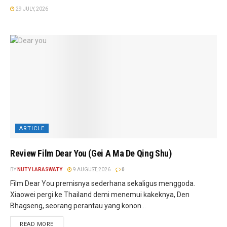
29 JULY, 2026
ARTICLE
Review Film Dear You (Gei A Ma De Qing Shu)
BY
NUTY LARASWATY
9 AUGUST, 2026
0
Film Dear You premisnya sederhana sekaligus menggoda.
Xiaowei pergi ke Thailand demi menemui kakeknya, Den
Bhagseng, seorang perantau yang konon...
READ MORE