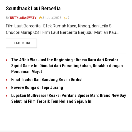
Soundtrack Laut Bercerita
BY
NUTY LARASWATY
31 JULY, 2026
0
Film Laut Bercerita Efek Rumah Kaca, Knogg, dan Leila S.
Chudori Garap OST Film Laut Bercerita Berjudul Matilah Kau...
READ MORE
The Affair Was Just the Beginning : Drama Baru dari Kreator
Squid Game Ini Dimulai dari Perselingkuhan, Berakhir dengan
Penemuan Mayat
Final Trailer Dan Bandung Resmi Dirilis!
Review Bunga di Tepi Jurang
Lupakan Multiverse! Reaksi Perdana Spider Man: Brand New Day
Sebut Ini Film Terbaik Tom Holland Sejauh Ini