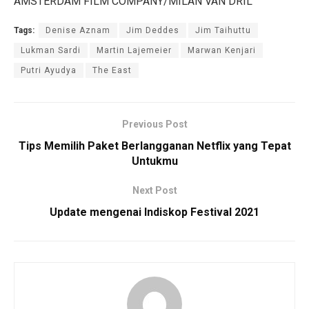
AMSTERDAM FILM COMPANY/MILAN VAN DRIL
Tags:
Denise Aznam
Jim Deddes
Jim Taihuttu
Lukman Sardi
Martin Lajemeier
Marwan Kenjari
Putri Ayudya
The East
Previous Post
Tips Memilih Paket Berlangganan Netflix yang Tepat
Untukmu
Next Post
Update mengenai Indiskop Festival 2021