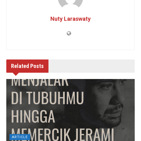
Nuty Laraswaty
Related
Posts
ARTICLE