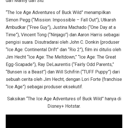
dari Manny dan Sid.
“The Ice Age Adventures of Buck Wild” menampilkan
Simon Pegg (“Mission: Impossible – Fall Out”), Utkarsh
Ambudkar (“Free Guy”), Justina Machado (“One Day at a
Time”), Vincent Tong (“Ninjago”) dan Aaron Harris sebagai
pengisi suara. Disutradarai oleh John C. Donkin (produser
“Ice Age: Continental Drift” dan “Rio 2”), film ini ditulis oleh
Jim Hecht “Ice Age: The Meltdown,” “Ice Age: The Great
Egg-Scapade”), Ray DeLaurentis (“Fairly Odd Parents,”
“Bunsen is a Beast”) dan Will Schifrin (“TUFF Puppy”) dari
sebuah cerita oleh Jim Hecht, dengan Lori Forte (franchise
“Ice Age”) sebagai produser eksekutif.
Saksikan “The Ice Age Adventures of Buck Wild” hanya di
Disney+ Hotstar.