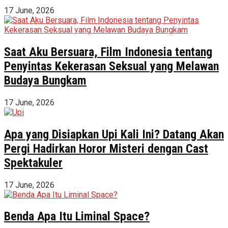
17 June, 2026
Saat Aku Bersuara, Film Indonesia tentang
Penyintas Kekerasan Seksual yang Melawan
Budaya Bungkam
17 June, 2026
Apa yang Disiapkan Upi Kali Ini? Datang Akan
Pergi Hadirkan Horor Misteri dengan Cast
Spektakuler
17 June, 2026
Benda Apa Itu Liminal Space?