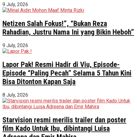
9 July, 2026
Netizen Salah Fokus!”, “Bukan Reza
Rahadian, Justru Nama Ini yang Bikin Heboh”
9 July, 2026
Lapor Pak! Resmi Hadir di Viu, Episode-
Episode “Paling Pecah” Selama 5 Tahun Kini
Bisa Ditonton Kapan Saja
8 July, 2026
Starvision resmi merilis trailer dan poster
film Kado Untuk Ibu, dibintangi Luisa
Adreena dan Emir Mahira