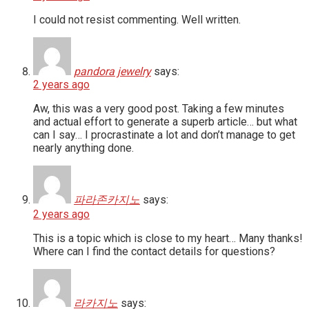
I could not resist commenting. Well written.
pandora jewelry
says:
2 years ago
Aw, this was a very good post. Taking a few minutes
and actual effort to generate a superb article… but what
can I say… I procrastinate a lot and don’t manage to get
nearly anything done.
파라존카지노
says:
2 years ago
This is a topic which is close to my heart… Many thanks!
Where can I find the contact details for questions?
라카지노
says: