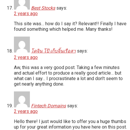
Best Stocks
says:
2 years ago
This site was… how do I say it? Relevant!! Finally I have
found something which helped me. Many thanks!
โดจิน โป๊ เก็บจิ้นเรือสา
says:
2 years ago
Aw, this was a very good post. Taking a few minutes
and actual effort to produce a really good article… but
what can I say… I procrastinate a lot and don’t seem to
get nearly anything done.
Fintech Domains
says:
2 years ago
Hello there! I just would like to offer you a huge thumbs
up for your great information you have here on this post.