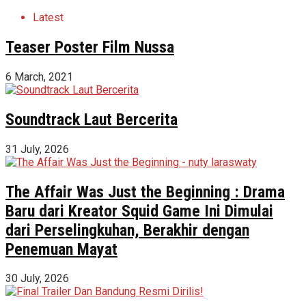
Latest
Teaser Poster Film Nussa
6 March, 2021
Soundtrack Laut Bercerita
31 July, 2026
The Affair Was Just the Beginning : Drama
Baru dari Kreator Squid Game Ini Dimulai
dari Perselingkuhan, Berakhir dengan
Penemuan Mayat
30 July, 2026