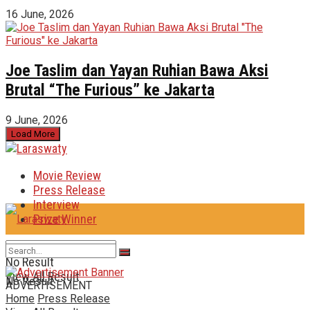
16 June, 2026
Joe Taslim dan Yayan Ruhian Bawa Aksi
Brutal “The Furious” ke Jakarta
9 June, 2026
Load More
Movie Review
Press Release
Interview
Prize Winner
No Result
View All Result
No Result
ADVERTISEMENT
Home
Press Release