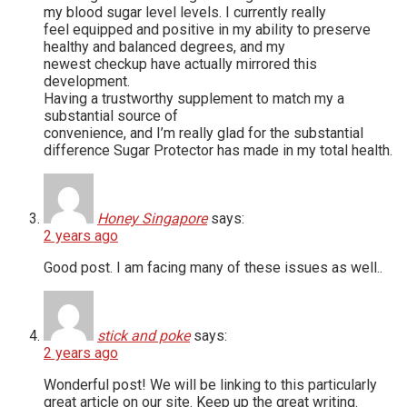
my blood sugar level levels. I currently really
feel equipped and positive in my ability to preserve
healthy and balanced degrees, and my
newest checkup have actually mirrored this
development.
Having a trustworthy supplement to match my a
substantial source of
convenience, and I’m really glad for the substantial
difference Sugar Protector has made in my total health.
Honey Singapore
says:
2 years ago
Good post. I am facing many of these issues as well..
stick and poke
says:
2 years ago
Wonderful post! We will be linking to this particularly
great article on our site. Keep up the great writing.