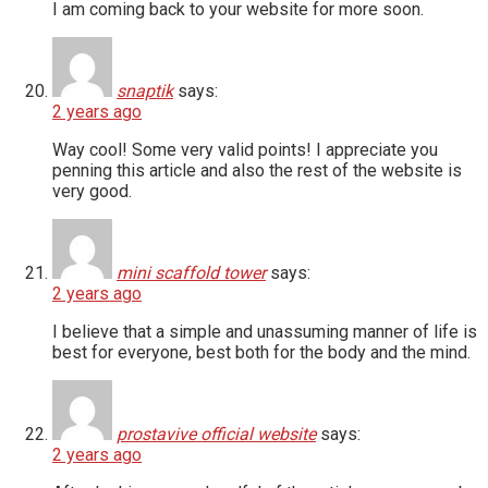
I am coming back to your website for more soon.
snaptik
says:
2 years ago
Way cool! Some very valid points! I appreciate you
penning this article and also the rest of the website is
very good.
mini scaffold tower
says:
2 years ago
I believe that a simple and unassuming manner of life is
best for everyone, best both for the body and the mind.
prostavive official website
says:
2 years ago