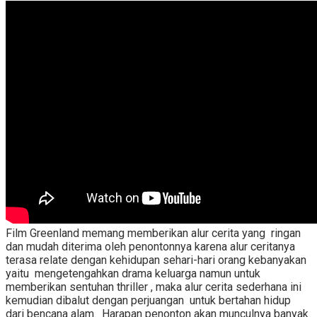
Film Greenland memang memberikan alur cerita yang ringan
dan mudah diterima oleh penontonnya karena alur ceritanya
terasa relate dengan kehidupan sehari-hari orang kebanyakan
yaitu mengetengahkan drama keluarga namun untuk
memberikan sentuhan thriller , maka alur cerita sederhana ini
kemudian dibalut dengan perjuangan untuk bertahan hidup
dari bencana alam. Harapan penonton akan munculnya banyak