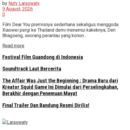
by
Nuty Laraswaty
9 August, 2026
0
Film Dear You premisnya sederhana sekaligus menggoda.
Xiaowei pergi ke Thailand demi menemui kakeknya, Den
Bhagseng, seorang perantau yang konon...
Read more
Festival Film Guandong di Indonesia
Soundtrack Laut Bercerita
The Affair Was Just the Beginning : Drama Baru dari
Kreator Squid Game Ini Dimulai dari Perselingkuhan,
Berakhir dengan Penemuan Mayat
Final Trailer Dan Bandung Resmi Dirilis!