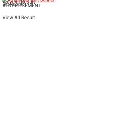
View All Result
No Result
ADVERTISEMENT
View All Result