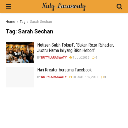
Home
Tag
Sarah Sechan
Tag:
Sarah Sechan
Netizen Salah Fokus!”, “Bukan Reza Rahadian,
Justru Nama Ini yang Bikin Heboh”
BY
NUTY LARASWATY
9 JULY, 2026
0
Hari Kreator bersama Facebook
BY
NUTY LARASWATY
28 OCTOBER, 2021
0