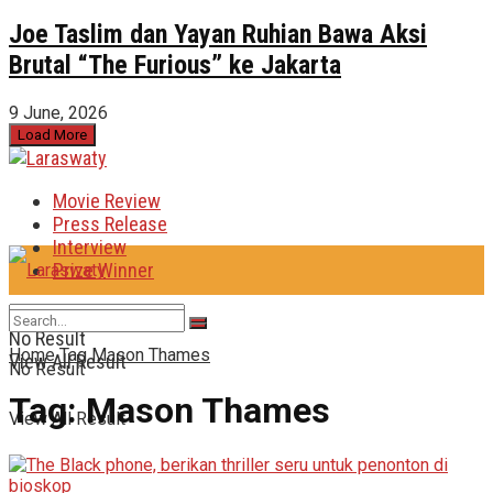
Joe Taslim dan Yayan Ruhian Bawa Aksi
Brutal “The Furious” ke Jakarta
9 June, 2026
Load More
Movie Review
Press Release
Interview
Prize Winner
No Result
Home
Tag
Mason Thames
View All Result
No Result
Tag:
Mason Thames
View All Result