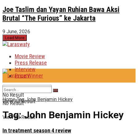
Joe Taslim dan Yayan Ruhian Bawa Aksi
Brutal “The Furious” ke Jakarta
9 June, 2026
Load More
Movie Review
Press Release
Interview
Prize Winner
No Result
Home
Tag
John Benjamin Hickey
View All Result
No Result
Tag:
John Benjamin Hickey
View All Result
In treatment season 4 review