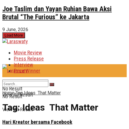
Joe Taslim dan Yayan Ruhian Bawa Aksi
Brutal “The Furious” ke Jakarta
9 June, 2026
Load More
Movie Review
Press Release
Interview
Prize Winner
No Result
Home
Tag
Ideas That Matter
View All Result
No Result
Tag:
Ideas That Matter
View All Result
Hari Kreator bersama Facebook