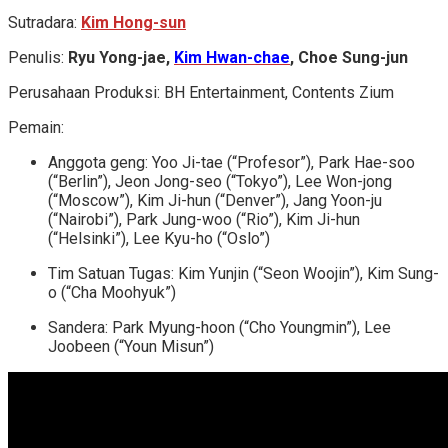
Sutradara:
Kim Hong-sun
Penulis:
Ryu Yong-jae,
Kim Hwan-chae
, Choe Sung-jun
Perusahaan Produksi: BH Entertainment, Contents Zium
Pemain:
Anggota geng: Yoo Ji-tae (“Profesor”), Park Hae-soo
(“Berlin”), Jeon Jong-seo (“Tokyo”), Lee Won-jong
(“Moscow”), Kim Ji-hun (“Denver”), Jang Yoon-ju
(“Nairobi”), Park Jung-woo (“Rio”), Kim Ji-hun
(“Helsinki”), Lee Kyu-ho (“Oslo”)
Tim Satuan Tugas: Kim Yunjin (“Seon Woojin”), Kim Sung-
o (“Cha Moohyuk”)
Sandera: Park Myung-hoon (“Cho Youngmin”), Lee
Joobeen (“Youn Misun”)