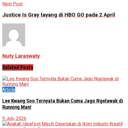
Next Post
Justice Is Gray tayang di HBO GO pada 2 April
Nuty Laraswaty
Related
Posts
Article
Lee Kwang Soo Ternyata Bukan Cuma Jago Ngelawak di
Running Man!
9 July, 2026