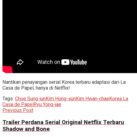
Nantikan penayangan serial Korea terbaru adaptasi dari La
Casa de Papel, hanya di Netflix!
Tags:
Choe Sung-jun
Kim Hong-sun
Kim Hwan-chae
Korea La
Casa de Papel
Ryu Yong-jae
Previous Post
Trailer Perdana Serial Original Netflix Terbaru
Shadow and Bone