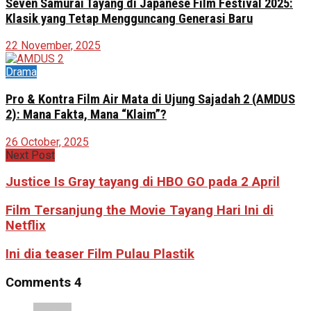
Seven Samurai Tayang di Japanese Film Festival 2025:
Klasik yang Tetap Mengguncang Generasi Baru
22 November, 2025
Drama
Pro & Kontra Film Air Mata di Ujung Sajadah 2 (AMDUS
2): Mana Fakta, Mana “Klaim”?
26 October, 2025
Next Post
Justice Is Gray tayang di HBO GO pada 2 April
Film Tersanjung the Movie Tayang Hari Ini di
Netflix
Ini dia teaser Film Pulau Plastik
Comments
4