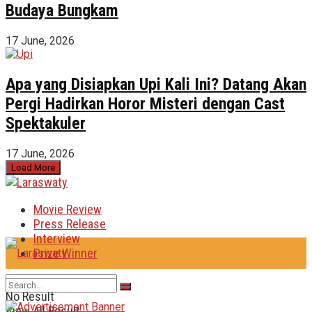
Budaya Bungkam
17 June, 2026
Apa yang Disiapkan Upi Kali Ini? Datang Akan
Pergi Hadirkan Horor Misteri dengan Cast
Spektakuler
17 June, 2026
Load More
Movie Review
Press Release
Interview
Prize Winner
No Result
View All Result