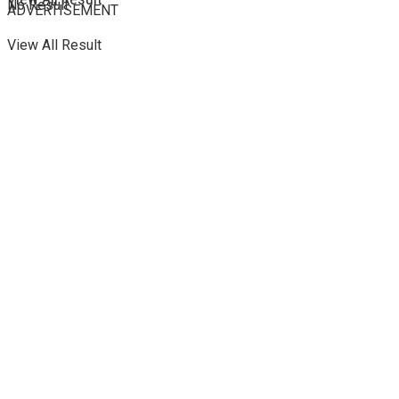
No Result
ADVERTISEMENT
View All Result