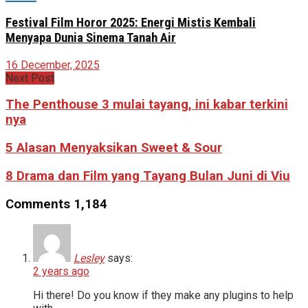
Festival Film Horor 2025: Energi Mistis Kembali
Menyapa Dunia Sinema Tanah Air
16 December, 2025
Next Post
The Penthouse 3 mulai tayang, ini kabar terkini
nya
5 Alasan Menyaksikan Sweet & Sour
8 Drama dan Film yang Tayang Bulan Juni di Viu
Comments
1,184
Lesley
says:
2 years ago
Hi there! Do you know if they make any plugins to help