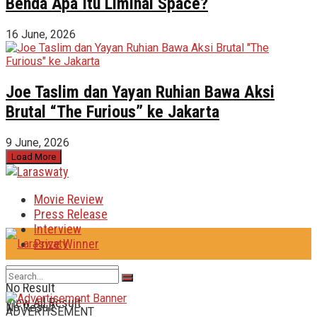
Benda Apa Itu Liminal Space?
16 June, 2026
Joe Taslim dan Yayan Ruhian Bawa Aksi
Brutal “The Furious” ke Jakarta
9 June, 2026
Load More
Movie Review
Press Release
Interview
Prize Winner
No Result
View All Result
No Result
ADVERTISEMENT