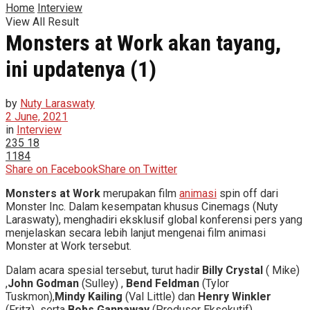
Home
Interview
View All Result
Monsters at Work akan tayang,
ini updatenya (1)
by
Nuty Laraswaty
2 June, 2021
in
Interview
235
18
1184
Share on Facebook
Share on Twitter
Monsters at Work
merupakan film
animasi
spin off dari
Monster Inc. Dalam kesempatan khusus Cinemags (Nuty
Laraswaty), menghadiri eksklusif global konferensi pers yang
menjelaskan secara lebih lanjut mengenai film animasi
Monster at Work tersebut.
Dalam acara spesial tersebut, turut hadir
Billy Crystal
( Mike)
,
John Godman
(Sulley) ,
Bend Feldman
(Tylor
Tuskmon),
Mindy Kailing
(Val Little) dan
Henry Winkler
(Fritz) serta
Bobs Gannaway
(Produser Eksekutif)