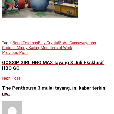
Tags:
Bend Feldman
Billy Crystal
Bobs Gannaway
John
Godman
Mindy Kailing
Monsters at Work
Previous Post
GOSSIP GIRL HBO MAX tayang 8 Juli Eksklusif
HBO GO
Next Post
The Penthouse 3 mulai tayang, ini kabar terkini
nya