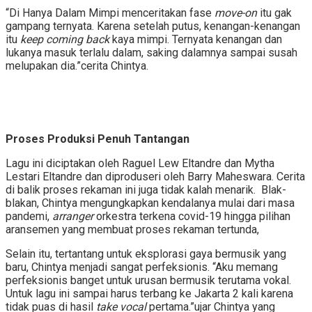
“Di Hanya Dalam Mimpi menceritakan fase
move-on
itu gak
gampang ternyata. Karena setelah putus, kenangan-kenangan
itu
keep coming back
kaya mimpi. Ternyata kenangan dan
lukanya masuk terlalu dalam, saking dalamnya sampai susah
melupakan dia.”cerita Chintya.
Proses Produksi Penuh Tantangan
Lagu ini diciptakan oleh Raguel Lew Eltandre dan Mytha
Lestari Eltandre dan diproduseri oleh Barry Maheswara. Cerita
di balik proses rekaman ini juga tidak kalah menarik. Blak-
blakan, Chintya mengungkapkan kendalanya mulai dari masa
pandemi,
arranger
orkestra terkena covid-19 hingga pilihan
aransemen yang membuat proses rekaman tertunda,
Selain itu, tertantang untuk eksplorasi gaya bermusik yang
baru, Chintya menjadi sangat perfeksionis. “Aku memang
perfeksionis banget untuk urusan bermusik terutama vokal.
Untuk lagu ini sampai harus terbang ke Jakarta 2 kali karena
tidak puas di hasil
take vocal
pertama.”ujar Chintya yang