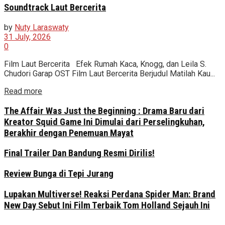
Soundtrack Laut Bercerita
by
Nuty Laraswaty
31 July, 2026
0
Film Laut Bercerita Efek Rumah Kaca, Knogg, dan Leila S.
Chudori Garap OST Film Laut Bercerita Berjudul Matilah Kau...
Read more
The Affair Was Just the Beginning : Drama Baru dari
Kreator Squid Game Ini Dimulai dari Perselingkuhan,
Berakhir dengan Penemuan Mayat
Final Trailer Dan Bandung Resmi Dirilis!
Review Bunga di Tepi Jurang
Lupakan Multiverse! Reaksi Perdana Spider Man: Brand
New Day Sebut Ini Film Terbaik Tom Holland Sejauh Ini