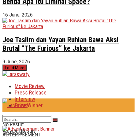
Benda Apa Itu Liminal Space?
16 June, 2026
Joe Taslim dan Yayan Ruhian Bawa Aksi
Brutal “The Furious” ke Jakarta
9 June, 2026
Load More
Movie Review
Press Release
Interview
Prize Winner
No Result
View All Result
No Result
ADVERTISEMENT