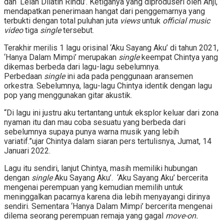
dan ‘Lelah Dilatih Rindu’. Ketiganya yang diproduseri oleh Anji,
mendapatkan penerimaan hangat dari penggemarnya yang
terbukti dengan total puluhan juta
views
untuk
official music
video
tiga
single
tersebut.
Terakhir merilis 1 lagu orisinal ‘Aku Sayang Aku’ di tahun 2021,
‘Hanya Dalam Mimpi’ merupakan
single
keempat Chintya yang
dikemas berbeda dari lagu-lagu sebelumnya.
Perbedaan
single
ini ada pada penggunaan aransemen
orkestra. Sebelumnya, lagu-lagu Chintya identik dengan lagu
pop yang menggunakan gitar akustik.
“Di lagu ini justru aku tertantang untuk eksplor keluar dari zona
nyaman itu dan mau coba sesuatu yang berbeda dari
sebelumnya supaya punya warna musik yang lebih
variatif.”ujar Chintya dalam siaran pers tertulisnya, Jumat, 14
Januari 2022.
Lagu itu sendiri, lanjut Chintya, masih memiliki hubungan
dengan
single
Aku Sayang Aku’. ‘Aku Sayang Aku’ bercerita
mengenai perempuan yang kemudian memilih untuk
meninggalkan pacarnya karena dia lebih menyayangi dirinya
sendiri. Sementara ‘Hanya Dalam Mimpi’ bercerita mengenai
dilema seorang perempuan remaja yang gagal
move-on.