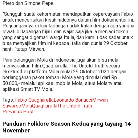
Piero dan Simone Pepe.
“Sungguh suatu kehormatan mendapatkan kepercayaan Fabio
untuk menceritakan kisah hidupnya dalam film dokumenter ini.
Perjuangannya di luar lapangan tidak kalah dengan apa yang ia
lewati di lapangan hijau, dan wajar saja jika ia menjadi tokoh
yang sangat digemari warga Italia, dan kami tidak sabar untuk
bisa menyajikan film ini kepada Italia dan dunia 29 Oktober
nanti, “tutup Mirwan.
Para pelanggan Mola di Indonesia juga akan bisa mulai
menyaksikan Film Quagliarella, The Untold Truth secara
eksklusif di platform Mola mulai 29 Oktober 2021 dengan
berlangganan paket terbaru Mola yang dimulai dari Rp.
50.000,- melalui aplikasi mobile Mola, situs Mola.tv atau
aplikasi Smart TV Mola.
Tags:
Fabio Quagliarella
Leonardo Bonucci
Mirwan
Suwarso
Mola
Quagliarella
The Untold Truth
Previous Post
Panduan Folklore Season Kedua yang tayang 14
November