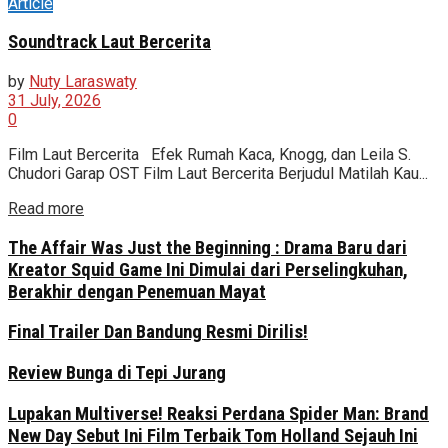
Article
Soundtrack Laut Bercerita
by
Nuty Laraswaty
31 July, 2026
0
Film Laut Bercerita Efek Rumah Kaca, Knogg, dan Leila S.
Chudori Garap OST Film Laut Bercerita Berjudul Matilah Kau...
Read more
The Affair Was Just the Beginning : Drama Baru dari
Kreator Squid Game Ini Dimulai dari Perselingkuhan,
Berakhir dengan Penemuan Mayat
Final Trailer Dan Bandung Resmi Dirilis!
Review Bunga di Tepi Jurang
Lupakan Multiverse! Reaksi Perdana Spider Man: Brand
New Day Sebut Ini Film Terbaik Tom Holland Sejauh Ini