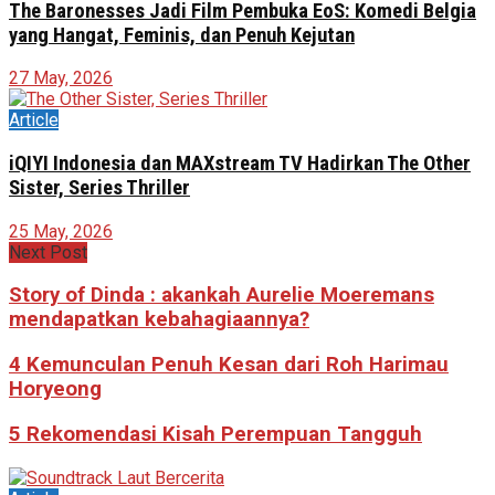
The Baronesses Jadi Film Pembuka EoS: Komedi Belgia
yang Hangat, Feminis, dan Penuh Kejutan
27 May, 2026
Article
iQIYI Indonesia dan MAXstream TV Hadirkan The Other
Sister, Series Thriller
25 May, 2026
Next Post
Story of Dinda : akankah Aurelie Moeremans
mendapatkan kebahagiaannya?
4 Kemunculan Penuh Kesan dari Roh Harimau
Horyeong
5 Rekomendasi Kisah Perempuan Tangguh