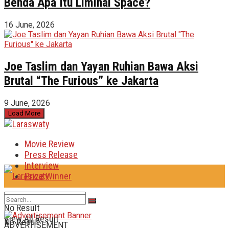
Benda Apa Itu Liminal Space?
16 June, 2026
Joe Taslim dan Yayan Ruhian Bawa Aksi
Brutal “The Furious” ke Jakarta
9 June, 2026
Load More
Movie Review
Press Release
Interview
Prize Winner
No Result
View All Result
No Result
ADVERTISEMENT