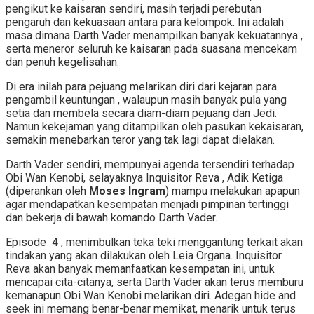
pengikut ke kaisaran sendiri, masih terjadi perebutan
pengaruh dan kekuasaan antara para kelompok. Ini adalah
masa dimana Darth Vader menampilkan banyak kekuatannya ,
serta meneror seluruh ke kaisaran pada suasana mencekam
dan penuh kegelisahan.
Di era inilah para pejuang melarikan diri dari kejaran para
pengambil keuntungan , walaupun masih banyak pula yang
setia dan membela secara diam-diam pejuang dan Jedi.
Namun kekejaman yang ditampilkan oleh pasukan kekaisaran,
semakin menebarkan teror yang tak lagi dapat dielakan.
Darth Vader sendiri, mempunyai agenda tersendiri terhadap
Obi Wan Kenobi, selayaknya Inquisitor Reva , Adik Ketiga
(diperankan oleh
Moses Ingram
) mampu melakukan apapun
agar mendapatkan kesempatan menjadi pimpinan tertinggi
dan bekerja di bawah komando Darth Vader.
Episode 4 , menimbulkan teka teki menggantung terkait akan
tindakan yang akan dilakukan oleh Leia Organa. Inquisitor
Reva akan banyak memanfaatkan kesempatan ini, untuk
mencapai cita-citanya, serta Darth Vader akan terus memburu
kemanapun Obi Wan Kenobi melarikan diri. Adegan hide and
seek ini memang benar-benar memikat, menarik untuk terus