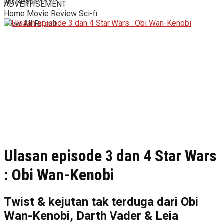
No Result
ADVERTISEMENT
Home
Movie Review
Sci-fi
View All Result
Ulasan episode 3 dan 4 Star Wars
: Obi Wan-Kenobi
Twist & kejutan tak terduga dari Obi
Wan-Kenobi, Darth Vader & Leia