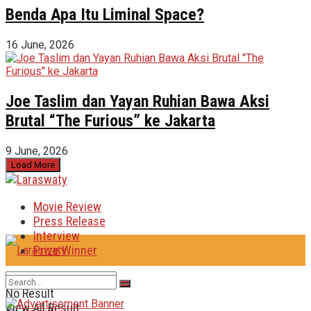
Benda Apa Itu Liminal Space?
16 June, 2026
Joe Taslim dan Yayan Ruhian Bawa Aksi
Brutal “The Furious” ke Jakarta
9 June, 2026
Load More
Movie Review
Press Release
Interview
Prize Winner
No Result
View All Result