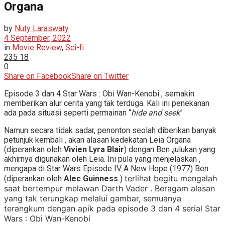
Organa
by
Nuty Laraswaty
4 September, 2022
in
Movie Review
,
Sci-fi
235
18
0
Share on Facebook
Share on Twitter
Episode 3 dan 4 Star Wars : Obi Wan-Kenobi , semakin
memberikan alur cerita yang tak terduga. Kali ini penekanan
ada pada situasi seperti permainan “
hide and seek
”
Namun secara tidak sadar, penonton seolah diberikan banyak
petunjuk kembali , akan alasan kedekatan Leia Organa
(diperankan oleh
Vivien Lyra Blair
) dengan Ben ,julukan yang
akhirnya digunakan oleh Leia. Ini pula yang menjelaskan ,
mengapa di Star Wars Episode IV A New Hope (1977) Ben.
terlihat begitu mengalah
(diperankan oleh
Alec Guinness
)
saat bertempur melawan Darth Vader . Beragam alasan
yang tak terungkap melalui gambar, semuanya
terangkum dengan apik pada episode 3 dan 4 serial Star
Wars : Obi Wan-Kenobi