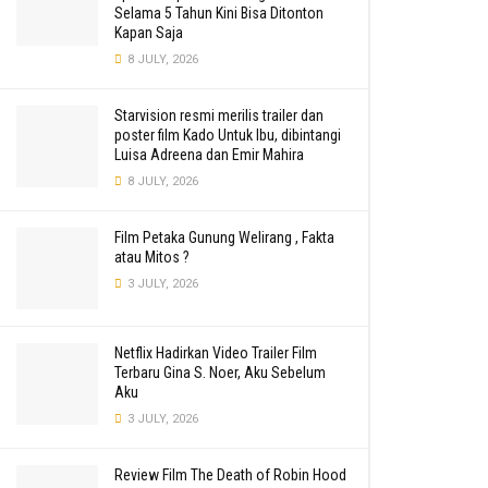
Selama 5 Tahun Kini Bisa Ditonton
Kapan Saja
8 JULY, 2026
Starvision resmi merilis trailer dan
poster film Kado Untuk Ibu, dibintangi
Luisa Adreena dan Emir Mahira
8 JULY, 2026
Film Petaka Gunung Welirang , Fakta
atau Mitos ?
3 JULY, 2026
Netflix Hadirkan Video Trailer Film
Terbaru Gina S. Noer, Aku Sebelum
Aku
3 JULY, 2026
Review Film The Death of Robin Hood