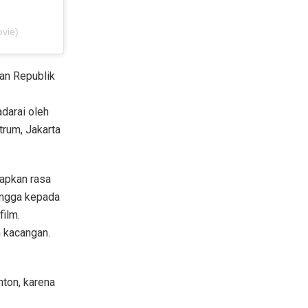
vie)
man Republik
darai oleh
trum, Jakarta
kapkan rasa
angga kepada
film.
m kacangan.
ton, karena