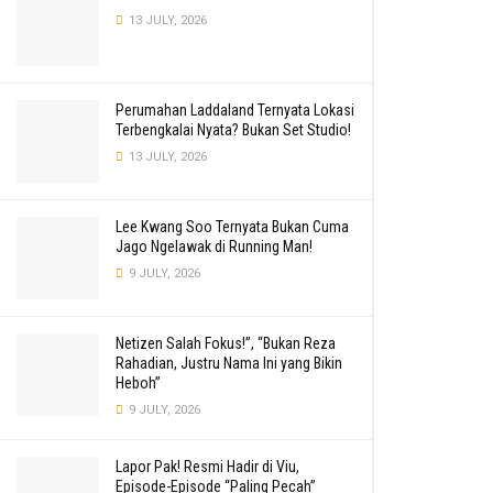
13 JULY, 2026
Perumahan Laddaland Ternyata Lokasi
Terbengkalai Nyata? Bukan Set Studio!
13 JULY, 2026
Lee Kwang Soo Ternyata Bukan Cuma
Jago Ngelawak di Running Man!
9 JULY, 2026
Netizen Salah Fokus!”, “Bukan Reza
Rahadian, Justru Nama Ini yang Bikin
Heboh”
9 JULY, 2026
Lapor Pak! Resmi Hadir di Viu,
Episode-Episode “Paling Pecah”