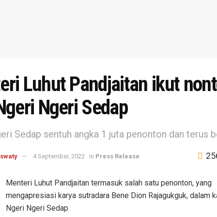
ri Luhut Pandjaitan ikut non
Ngeri Ngeri Sedap
eri Sedap sentuh angka 1 juta penonton dan terus 
25
aswaty
4 September, 2022
in
Press Release
Menteri Luhut Pandjaitan termasuk salah satu penonton, yang
mengapresiasi karya sutradara Bene Dion Rajagukguk, dalam k
Ngeri Ngeri Sedap.