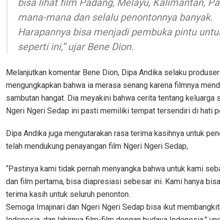
bisa lihat film Padang, Melayu, Kalimantan, Pa
mana-mana dan selalu penontonnya banyak.
Harapannya bisa menjadi pembuka pintu untuk
seperti ini,” ujar Bene Dion.
Melanjutkan komentar Bene Dion, Dipa Andika selaku produser
mengungkapkan bahwa ia merasa senang karena filmnya mend
sambutan hangat. Dia meyakini bahwa cerita tentang keluarga se
Ngeri Ngeri Sedap ini pasti memiliki tempat tersendiri di hati 
Dipa Andika juga mengutarakan rasa terima kasihnya untuk pe
telah mendukung penayangan film Ngeri Ngeri Sedap,
“Pastinya kami tidak pernah menyangka bahwa untuk kami seb
dan film pertama, bisa diapresiasi sebesar ini. Kami hanya bisa
terima kasih untuk seluruh penonton.
Semoga Imajinari dan Ngeri Ngeri Sedap bisa ikut membangkit
Indonesia, dan lahirnya film-film dengan budaya Indonesia,” u