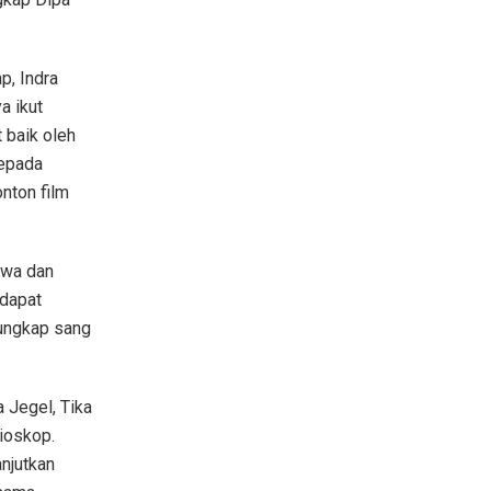
p, Indra
a ikut
 baik oleh
kepada
nton film
awa dan
 dapat
” ungkap sang
a Jegel, Tika
ioskop.
njutkan