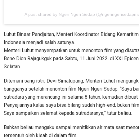
A post shared by Ngeri Ngeri Sedap (@ngeringerisedapmo
Luhut Binsar Pandjaitan, Menteri Koordinator Bidang Kemariti
Indonesia menjadi salah satunya.
Menteri Luhut menyempatkan untuk menonton film yang disutra
Bene Dion Rajagukguk pada Sabtu, 11 Juni 2022, di XXI Epicen
Selatan.
Ditemani sang istri, Devi Simatupang, Menteri Luhut mengung
bangganya setelah menonton film Ngeri Ngeri Sedap. “Saya b
sutradara yang merancang ini selama 8 tahun, kemudian dibuat 
Penyajiannya kalau saya bisa bilang sudah high-end, bukan fil
Saya sampaikan selamat kepada sutradaranya,” tutur beliau.
Bahkan beliau mengaku sampai menitikkan air mata saat menon
tersentuh oleh kisah di dalam film.