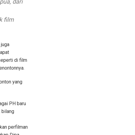
pua, dari
 film
 juga
apat
perti di film
penontonnya.
nonton yang
agai PH baru
 bilang
kan perfilman
ngkap Dipa