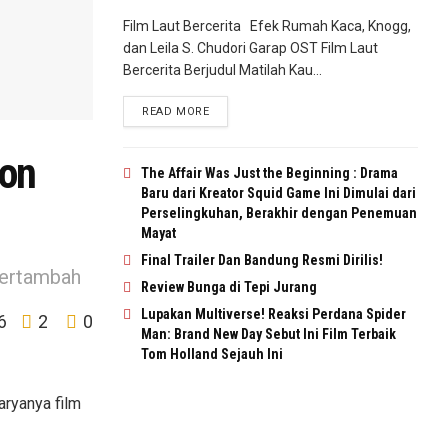
Film Laut Bercerita Efek Rumah Kaca, Knogg,
dan Leila S. Chudori Garap OST Film Laut
Bercerita Berjudul Matilah Kau...
READ MORE
ton
The Affair Was Just the Beginning : Drama
Baru dari Kreator Squid Game Ini Dimulai dari
Perselingkuhan, Berakhir dengan Penemuan
Mayat
Final Trailer Dan Bandung Resmi Dirilis!
bertambah
Review Bunga di Tepi Jurang
Lupakan Multiverse! Reaksi Perdana Spider
6
2
0
Man: Brand New Day Sebut Ini Film Terbaik
Tom Holland Sejauh Ini
aryanya film