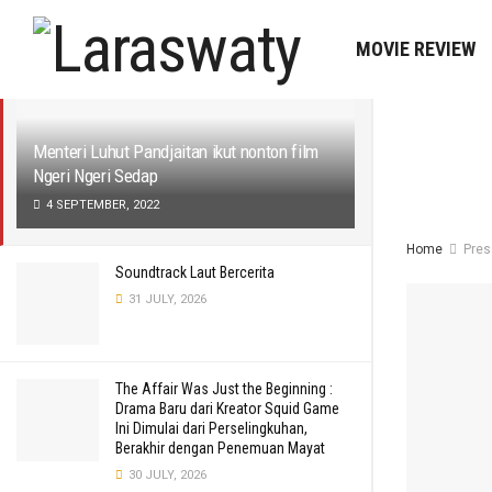
LATEST
MOVIE REVIEW
Menteri Luhut Pandjaitan ikut nonton film
Ngeri Ngeri Sedap
4 SEPTEMBER, 2022
Home
Pres
Soundtrack Laut Bercerita
31 JULY, 2026
The Affair Was Just the Beginning :
Drama Baru dari Kreator Squid Game
Ini Dimulai dari Perselingkuhan,
Berakhir dengan Penemuan Mayat
30 JULY, 2026