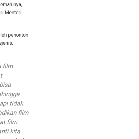
erharunya,
ri Menteri
oleh penonton
ejenis,
 film
t
bisa
ehingga
api tidak
adikan film
t film
nti kita