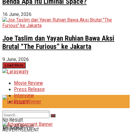
Benda Apa Itu Liminal Space?
16 June, 2026
Joe Taslim dan Yayan Ruhian Bawa Aksi
Brutal “The Furious” ke Jakarta
9 June, 2026
Load More
Movie Review
Press Release
Interview
Prize Winner
No Result
View All Result
No Result
ADVERTISEMENT