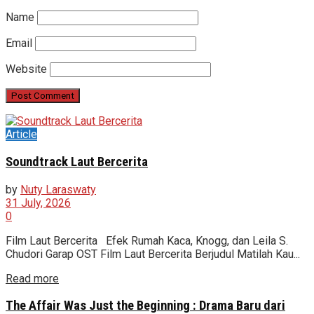
Name
Email
Website
Article
Soundtrack Laut Bercerita
by
Nuty Laraswaty
31 July, 2026
0
Film Laut Bercerita Efek Rumah Kaca, Knogg, dan Leila S.
Chudori Garap OST Film Laut Bercerita Berjudul Matilah Kau...
Read more
The Affair Was Just the Beginning : Drama Baru dari