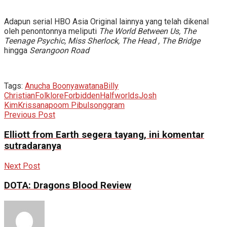
Adapun serial HBO Asia Original lainnya yang telah dikenal
oleh penontonnya meliputi
The World Between Us, The
Teenage Psychic, Miss Sherlock, The Head , The Bridge
hingga
Serangoon Road
Tags:
Anucha Boonyawatana
Billy
Christian
Folklore
Forbidden
Halfworlds
Josh
Kim
Krissanapoom Pibulsonggram
Previous Post
Elliott from Earth segera tayang, ini komentar
sutradaranya
Next Post
DOTA: Dragons Blood Review