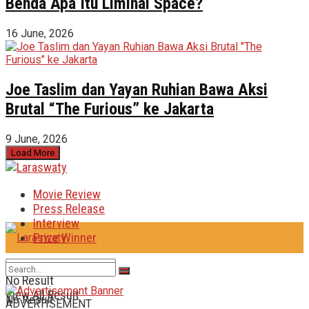
Benda Apa Itu Liminal Space?
16 June, 2026
Joe Taslim dan Yayan Ruhian Bawa Aksi
Brutal “The Furious” ke Jakarta
9 June, 2026
Load More
Movie Review
Press Release
Interview
Prize Winner
No Result
View All Result
No Result
ADVERTISEMENT