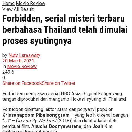
Home
Movie Review
View All Result
Forbidden, serial misteri terbaru
berbahasa Thailand telah dimulai
proses syutingnya
by
Nuty Laraswaty
20 March, 2021
in
Movie Review
249
6
0
Share on Facebook
Share on Twitter
Forbidden merupakan serial HBO Asia Original ketiga yang
tengah diproduksi dan mengambil lokasi syuting di Thailand.
Forbidden dibintangi aktor stars dan penyanyi populer
Krissanapoom Pibulsonggram
– yang lebih dikenal dengan
“JJ” – (
In Family We Trust
(2018)) dan disutradarai oleh
pembuat film,
Anucha Boonyawatana,
dan
Josh Kim
(keturunan Korea-Amerika).