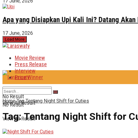
17 June, 2026
Apa yang Disiapkan Upi Kali Ini? Datang Akan
17 June, 2026
Load More
Movie Review
Press Release
Interview
Prize Winner
No Result
Home
Tag
Tentang Night Shift for Cuties
View All Result
No Result
Tag:
Tentang Night Shift for C
View All Result