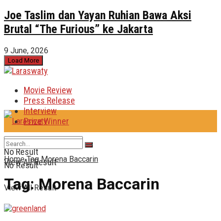
Joe Taslim dan Yayan Ruhian Bawa Aksi
Brutal “The Furious” ke Jakarta
9 June, 2026
Load More
Movie Review
Press Release
Interview
Prize Winner
No Result
Home
Tag
Morena Baccarin
View All Result
No Result
Tag:
Morena Baccarin
View All Result