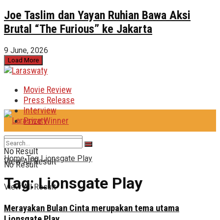
Joe Taslim dan Yayan Ruhian Bawa Aksi
Brutal “The Furious” ke Jakarta
9 June, 2026
Load More
Movie Review
Press Release
Interview
Prize Winner
No Result
Home
Tag
Lionsgate Play
View All Result
No Result
Tag:
Lionsgate Play
View All Result
Merayakan Bulan Cinta merupakan tema utama
Lionsgate Play