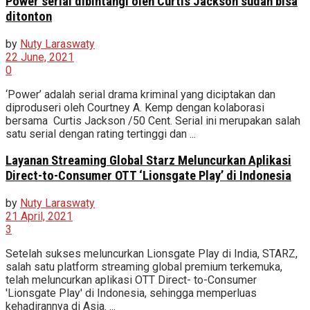
Power serial dibintangi oleh Curtis Jackson sudah bisa
ditonton
by
Nuty Laraswaty
22 June, 2021
0
‘Power’ adalah serial drama kriminal yang diciptakan dan
diproduseri oleh Courtney A. Kemp dengan kolaborasi
bersama Curtis Jackson /50 Cent. Serial ini merupakan salah
satu serial dengan rating tertinggi dan ...
Layanan Streaming Global Starz Meluncurkan Aplikasi
Direct-to-Consumer OTT ‘Lionsgate Play’ di Indonesia
by
Nuty Laraswaty
21 April, 2021
3
Setelah sukses meluncurkan Lionsgate Play di India, STARZ,
salah satu platform streaming global premium terkemuka,
telah meluncurkan aplikasi OTT Direct- to-Consumer
'Lionsgate Play' di Indonesia, sehingga memperluas
kehadirannya di Asia. ...