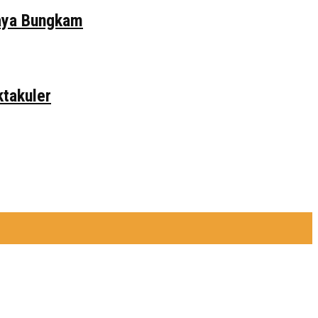
daya Bungkam
ktakuler