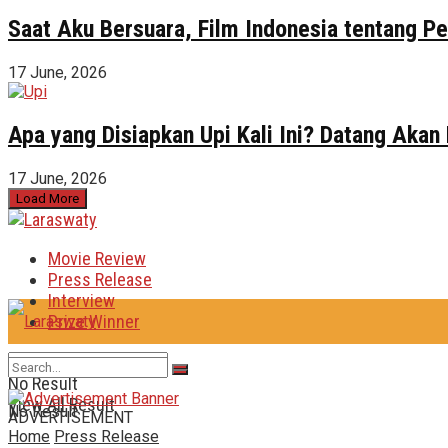
Saat Aku Bersuara, Film Indonesia tentang 
17 June, 2026
Apa yang Disiapkan Upi Kali Ini? Datang Akan
17 June, 2026
Load More
Movie Review
Press Release
Interview
Prize Winner
No Result
View All Result
No Result
ADVERTISEMENT
Home
Press Release