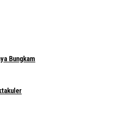
daya Bungkam
ktakuler