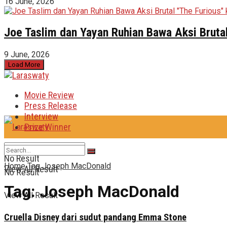
16 June, 2026
Joe Taslim dan Yayan Ruhian Bawa Aksi Brutal
9 June, 2026
Load More
Movie Review
Press Release
Interview
Prize Winner
No Result
Home
Tag
Joseph MacDonald
View All Result
No Result
Tag:
Joseph MacDonald
View All Result
Cruella Disney dari sudut pandang Emma Stone