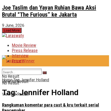
Joe Taslim dan Yayan Ruhian Bawa Aksi
Brutal “The Furious” ke Jakarta
9 June, 2026
Load More
Movie Review
Press Release
Interview
Prize Winner
No Result
Home
Tag
Jennifer Holland
View All Result
No Result
Tag:
Jennifer Holland
View All Result
Rangkuman komentar para cast & kru terkait serial
Peacemaker