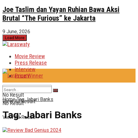
Joe Taslim dan Yayan Ruhian Bawa Aksi
Brutal “The Furious” ke Jakarta
9 June, 2026
Load More
Movie Review
Press Release
Interview
Prize Winner
No Result
Home
Tag
Jabari Banks
View All Result
No Result
Tag:
Jabari Banks
View All Result