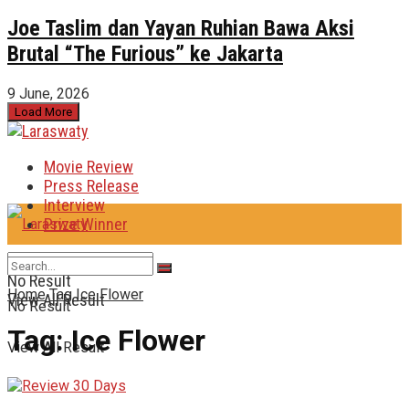
Joe Taslim dan Yayan Ruhian Bawa Aksi
Brutal “The Furious” ke Jakarta
9 June, 2026
Load More
Movie Review
Press Release
Interview
Prize Winner
No Result
Home
Tag
Ice Flower
View All Result
No Result
Tag:
Ice Flower
View All Result