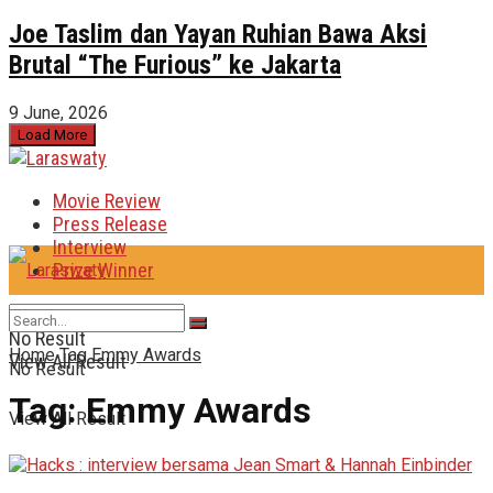
Joe Taslim dan Yayan Ruhian Bawa Aksi
Brutal “The Furious” ke Jakarta
9 June, 2026
Load More
Movie Review
Press Release
Interview
Prize Winner
No Result
Home
Tag
Emmy Awards
View All Result
No Result
Tag:
Emmy Awards
View All Result