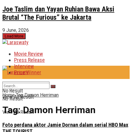
Joe Taslim dan Yayan Ruhian Bawa Aksi
Brutal “The Furious” ke Jakarta
9 June, 2026
Load More
Movie Review
Press Release
Interview
Prize Winner
No Result
Home
Tag
Damon Herriman
View All Result
No Result
Tag:
Damon Herriman
View All Result
Foto perdana aktor Jamie Dornan dalam serial HBO Max
THE TOURIST